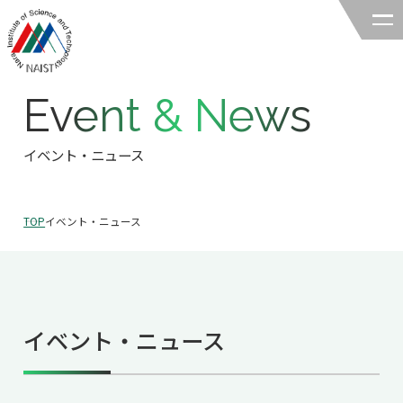
Event & News
奈良先端科学技術大学院大学
バイオサイエンス領域
イベント・ニュース
領域の紹介
TOP
イベント・ニュース
領域の紹介TOP
研究
領域長あいさつ
研究TOP
教育
領域の概要・特色
イベント・ニュース
研究室一覧
教育TOP
キャリア
領域賞の紹介
教員一覧
研究室への配属
キャリアTOP
入試情報