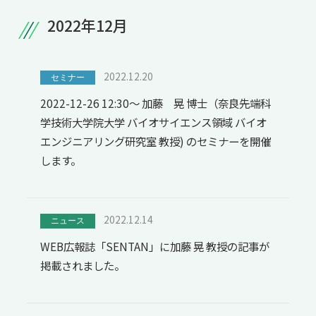
共用機器・設備紹介
セミナー情報
2022年12月
就職実績
入試情報TOP
研究成果
5年一貫コースの
卒業生の声
国際化教育プログラム
受験
NAIST Edge BIO
アクセス
お問い
領域棟
2022.12.20
セミナー
就職支援
合わせ
マップ
国際バイオゼミナール
研究＆授業
2022-12-26 12:30～ 加藤 晃 博士（奈良先端科
学内限定
ENGLISH
サマーキャンプ
学技術大学院大学 バイオサイエンス領域 バイオ
イベント
エンジニアリング研究室 教授) のセミナーを開催
海外ラボインターンシップ
受験生の方へ
在学生の方へ
生活
します。
教職員の方へ
地域・一般の方へ
国際学生ワークショップ
保護者の方へ
企業・研究者の方へ
UCDリトリート
2022.12.14
ニュース
UCDオンラインゼミナール
WEB広報誌「SENTAN」に加藤 晃 教授の記事が
掲載されました。