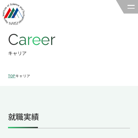
Career
奈良先端科学技術大学院大学
バイオサイエンス領域
キャリア
領域の紹介
TOP
キャリア
領域の紹介TOP
研究
領域長あいさつ
研究TOP
教育
領域の概要・特色
就職実績
研究室一覧
教育TOP
キャリア
領域賞の紹介
教員一覧
研究室への配属
キャリアTOP
入試情報