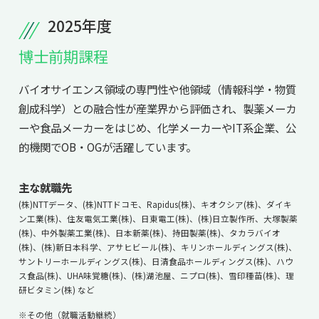
共用機器・設備紹介
セミナー情報
2025年度
就職実績
入試情報TOP
研究成果
5年一貫コースの
博士前期課程
卒業生の声
国際化教育プログラム
受験
NAIST Edge BIO
アクセス
お問い
領域棟
就職支援
合わせ
マップ
バイオサイエンス領域の専門性や他領域（情報科学・物質
国際バイオゼミナール
研究＆授業
創成科学）との融合性が産業界から評価され、製薬メーカ
学内限定
ENGLISH
サマーキャンプ
イベント
ーや食品メーカーをはじめ、化学メーカーやIT系企業、公
的機関でOB・OGが活躍しています。
海外ラボインターンシップ
受験生の方へ
在学生の方へ
生活
教職員の方へ
地域・一般の方へ
国際学生ワークショップ
保護者の方へ
主な就職先
企業・研究者の方へ
(株)NTTデータ、(株)NTTドコモ、Rapidus(株)、キオクシア(株)、ダイキ
UCDリトリート
ン工業(株)、住友電気工業(株)、日東電工(株)、(株)日立製作所、大塚製薬
(株)、中外製薬工業(株)、日本新薬(株)、持田製薬(株)、タカラバイオ
UCDオンラインゼミナール
(株)、(株)新日本科学、アサヒビール(株)、キリンホールディングス(株)、
サントリーホールディングス(株)、日清食品ホールディングス(株)、ハウ
ス食品(株)、UHA味覚糖(株)、(株)湖池屋、ニプロ(株)、雪印種苗(株)、理
研ビタミン(株) など
※その他（就職活動継続）