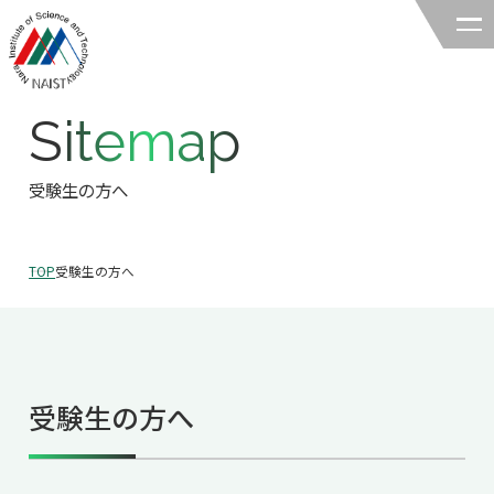
Sitemap
奈良先端科学技術大学院大学
バイオサイエンス領域
受験生の方へ
領域の紹介
TOP
受験生の方へ
領域の紹介TOP
研究
領域長あいさつ
研究TOP
教育
領域の概要・特色
受験生の方へ
研究室一覧
教育TOP
キャリア
領域賞の紹介
教員一覧
研究室への配属
キャリアTOP
入試情報