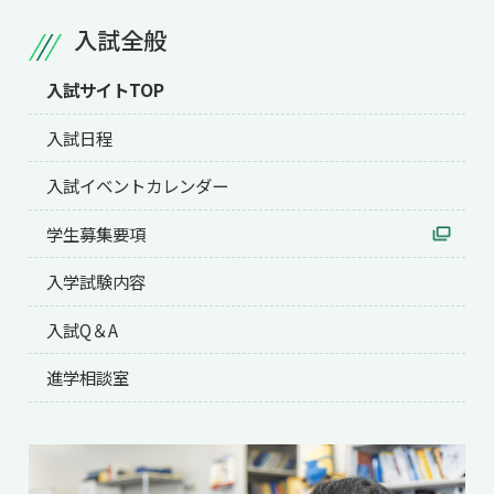
共用機器・設備紹介
セミナー情報
入試全般
就職実績
入試情報TOP
研究成果
5年一貫コースの
卒業生の声
入試サイトTOP
国際化教育プログラム
受験
NAIST Edge BIO
アクセス
お問い
領域棟
就職支援
合わせ
マップ
入試日程
国際バイオゼミナール
研究＆授業
学内限定
ENGLISH
入試イベントカレンダー
サマーキャンプ
イベント
学生募集要項
海外ラボインターンシップ
受験生の方へ
在学生の方へ
生活
教職員の方へ
地域・一般の方へ
入学試験内容
国際学生ワークショップ
保護者の方へ
企業・研究者の方へ
入試Q＆A
UCDリトリート
UCDオンラインゼミナール
進学相談室