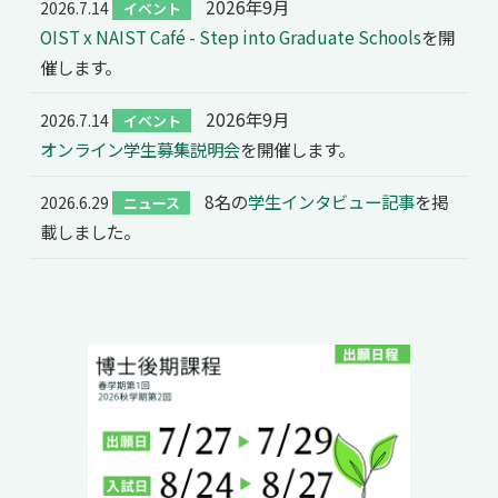
2026年9月
2026.7.14
イベント
共用機器・設備紹介
セミナー情報
OIST x NAIST Café - Step into Graduate Schools
を開
就職実績
入試情報TOP
研究成果
催します。
5年一貫コースの
卒業生の声
国際化教育プログラム
受験
NAIST Edge BIO
アクセス
お問い
領域棟
2026年9月
2026.7.14
イベント
就職支援
合わせ
マップ
国際バイオゼミナール
研究＆授業
オンライン学生募集説明会
を開催します。
学内限定
ENGLISH
サマーキャンプ
イベント
8名の
学生インタビュー記事
を掲
2026.6.29
ニュース
載しました。
海外ラボインターンシップ
受験生の方へ
在学生の方へ
生活
教職員の方へ
地域・一般の方へ
国際学生ワークショップ
保護者の方へ
企業・研究者の方へ
UCDリトリート
UCDオンラインゼミナール