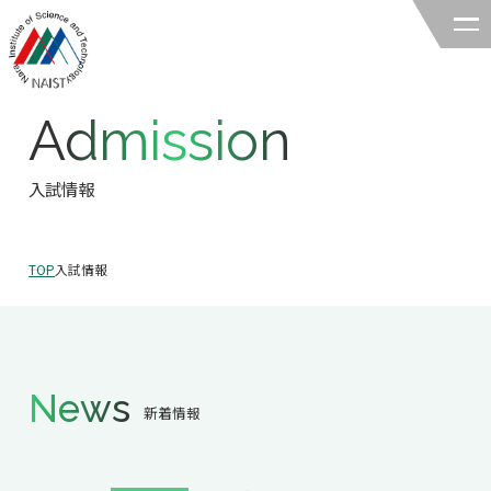
Admission
奈良先端科学技術大学院大学
バイオサイエンス領域
入試情報
領域の紹介
TOP
入試情報
領域の紹介TOP
研究
領域長あいさつ
研究TOP
教育
領域の概要・特色
News
研究室一覧
新着情報
教育TOP
キャリア
領域賞の紹介
教員一覧
研究室への配属
キャリアTOP
入試情報