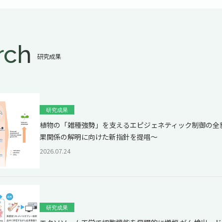
rch
研究成果
研究成果
植物の「雑種強勢」を支えるエピジェネティック制御の全
果関係の解明に向けた新指針を提唱～
2026.07.24
研究成果