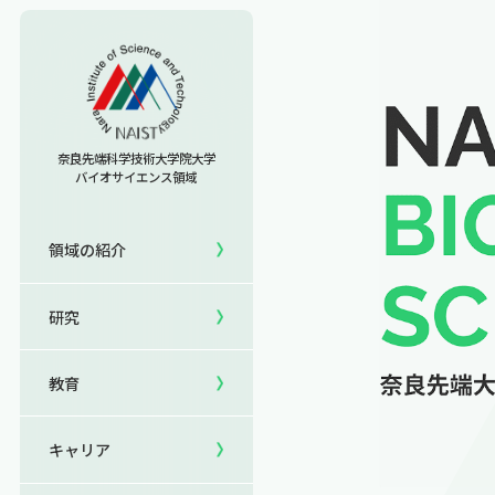
教育TOP
研究室への配属
奈良先端科学技術大学院大学
バイオサイエンス領域
セミナー情報
研究TOP
入試情報TOP
領域の紹介
5年一貫コースの
領域の紹介TOP
研究室一覧
キャリアTOP
受験
国際化教育プログラム
研究
領域長あいさつ
教員一覧
就職実績
研究＆授業
国際バイオゼミナール
領域の概要・特色
共用機器・設備紹介
卒業生の声
イベント
サマーキャンプ
教育
領域賞の紹介
研究成果
就職支援
生活
海外ラボインターンシップ
キャリア
NAIST Edge BIO
保護者の方へ
国際学生ワークショップ