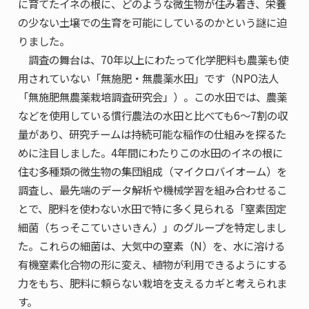
に育てたイネの根に、どのような微生物が住み着き、栄養
の少ない土壌での生育を可能にしているのかという謎に迫
りました。
調査の舞台は、70年以上にわたって化学肥料も農薬も使
用されていない「無施肥・無農薬水田」です（NPO法人
「無施肥無農薬栽培調査研究会」）。この水田では、農薬
などを使用している慣行農法の水田と比べても6〜7割の収
量があり、研究チームは持続可能な稲作の仕組みを探るた
めに注目しました。4年間にわたりこの水田のイネの根に
住む多種類の微生物の集団組成（マイクロバイオーム）を
調査し、最先端のデータ解析や機械学習を組み合わせるこ
とで、肥料を使わない水田で特に多く見られる「窒素固定
細菌（ちっそこていさいきん）」のグループを特定しまし
た。これらの細菌は、大気中の窒素（N）を、水に溶ける
有機窒素化合物の形に変え、植物が利用できるようにする
力をもち、肥料に頼らない栽培を支えるカギと考えられま
す。