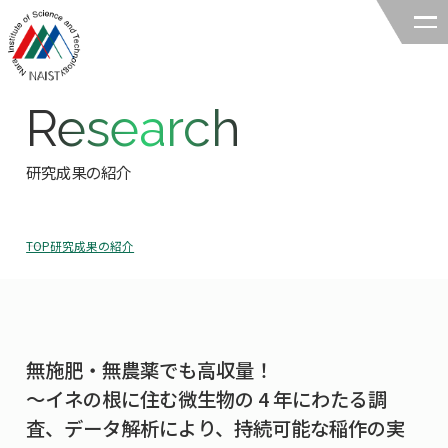
Research
奈良先端科学技術大学院大学
バイオサイエンス領域
研究成果の紹介
領域の紹介
TOP
研究成果の紹介
領域の紹介TOP
研究
領域長あいさつ
研究TOP
教育
領域の概要・特色
無施肥・無農薬でも高収量！
研究室一覧
教育TOP
キャリア
～イネの根に住む微生物の 4 年にわたる調
領域賞の紹介
教員一覧
査、データ解析により、持続可能な稲作の実
研究室への配属
キャリアTOP
入試情報