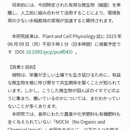
将来的には、今回特定された有用な微生物（細菌）を単
離し、人工的に組み合わせて活用することにより、環境負
荷の少ない水稲栽培の実現が加速すると期待されます。
本研究成果は、Plant and Cell Physiology 誌に 2025 年
06 月 09 日（月）午前 9 時 1 分（日本時間）に掲載予定で
す（DOI:
10.1093/pcp/pcaf045
）。
【背景と目的】
植物は、栄養が乏しい土壌でも生き延びるために、有益
な微生物を根に呼び寄せて共生関係を築くことが知られて
います。しかし、こうした微生物が田んぼのイネでどのよ
うに集まり、働いているのかについては、まだわかってい
ないことが多くあります。
本研究では、長年にわたり農薬や化学肥料も有機肥料も
全く与えられていない「NOChI（No Organic and
Chemical Input）」水田をモデルに、以下の 3 つの視点