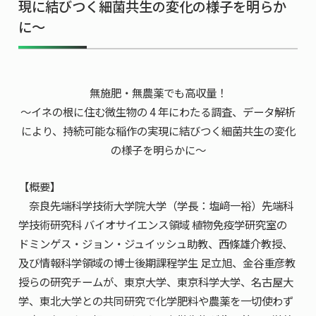
現に結びつく細菌共生の変化の様子を明らか
共用機器・設備紹介
セミナー情報
就職実績
に～
入試情報TOP
研究成果
5年一貫コースの
卒業生の声
国際化教育プログラム
受験
NAIST Edge BIO
アクセス
お問い
領域棟
就職支援
合わせ
マップ
国際バイオゼミナール
無施肥・無農薬でも高収量！
研究＆授業
～イネの根に住む微生物の 4 年にわたる調査、データ解析
学内限定
ENGLISH
サマーキャンプ
イベント
により、持続可能な稲作の実現に結びつく細菌共生の変化
の様子を明らかに～
海外ラボインターンシップ
受験生の方へ
在学生の方へ
生活
教職員の方へ
地域・一般の方へ
国際学生ワークショップ
保護者の方へ
【概要】
企業・研究者の方へ
奈良先端科学技術大学院大学（学長：塩﨑一裕）先端科
UCDリトリート
学技術研究科 バイオサイエンス領域 植物免疫学研究室の
UCDオンラインゼミナール
ドミンゲス・ジョン・ジュイッシュ助教、西條雄介教授、
及び情報科学領域の博士後期課程学生 足立旭、金谷重彦教
授らの研究チームが、東京大学、東京科学大学、名古屋大
学、東北大学との共同研究で化学肥料や農薬を一切使わず