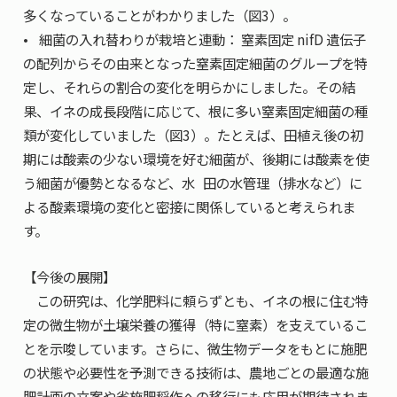
多くなっていることがわかりました（図3）。
• 細菌の入れ替わりが栽培と連動： 窒素固定
nifD
遺伝子
の配列からその由来となった窒素固定細菌のグループを特
定し、それらの割合の変化を明らかにしました。その結
果、イネの成長段階に応じて、根に多い窒素固定細菌の種
類が変化していました（図3）。たとえば、田植え後の初
期には酸素の少ない環境を好む細菌が、後期には酸素を使
う細菌が優勢となるなど、水 田の水管理（排水など）に
よる酸素環境の変化と密接に関係していると考えられま
す。
【今後の展開】
この研究は、化学肥料に頼らずとも、イネの根に住む特
定の微生物が土壌栄養の獲得（特に窒素）を支えているこ
とを示唆しています。さらに、微生物データをもとに施肥
の状態や必要性を予測できる技術は、農地ごとの最適な施
肥計画の立案や省施肥稲作への移行にも応用が期待されま