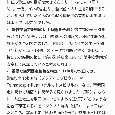
に住む微生物の種類を大きく左右していました（図１
A）。一方、イネの品種や、菌根菌との共生を制御するこ
とが知られていたイネのCCaMK 遺伝子の有無による違い
は水田では限定的でした。
•
機械学習で肥料の使用有無を予測：
微生物のデータを
もとにした AI モデルは、約 90%の精度で水田が施肥か無
施肥かを予測できました（図1B）。特にイネの中〜後期
（発芽から13〜19週）のデータで精度が高く（図1C）、
特にこの時期の根に土壌の栄養状態に応じた微生物集団が
安定して成立していると考えられます。
•
重要な窒素固定細菌を特定：
無施肥の水田では、
Bradyrhizobium
（ブラディリゾビウム）や
Telmatospirillum
（テルマトスピリルム）など、窒素固
定に関わる細菌の仲間が多く見られました（図2）。さら
に、共生微生物集団の中でどのような遺伝子がどのような
割合で存在するかをメタゲノム解析（注2）によって調べ
たところ、窒素固定に関わる
nif
遺伝子が無施肥水田では