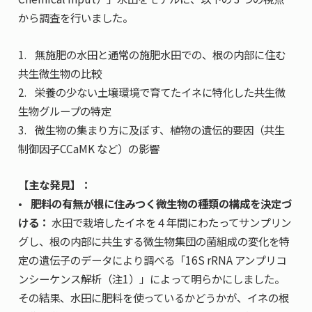
から調査を行いました。
1. 無施肥の水田と通常の施肥水田での、根の内部に住む
共生微生物の比較
2. 栄養の少ない土壌環境で育てたイネに特化した共生微
生物グループの特定
3. 微生物の集まり方に及ぼす、植物の遺伝的要因（共生
制御因子CCaMK など）の影響
【主な発見】：
•
肥料の有無が根に住みつく微生物の種類の構成を決定づ
ける：
水田で栽培したイネを４年間にわたってサンプリン
グし、根の内部に共生する微生物集団の菌組成の変化を特
定の遺伝子のデータにより調べる「16S rRNA アンプリコ
ンシーケンス解析（注1）」によって明らかにしました。
その結果、水田に肥料を使っているかどうかが、イネの根