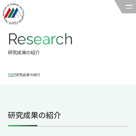
Research
奈良先端科学技術大学院大学
バイオサイエンス領域
研究成果の紹介
領域の紹介
TOP
研究成果の紹介
領域の紹介TOP
研究
領域長あいさつ
研究TOP
教育
領域の概要・特色
研究成果の紹介
研究室一覧
教育TOP
キャリア
領域賞の紹介
教員一覧
研究室への配属
キャリアTOP
入試情報