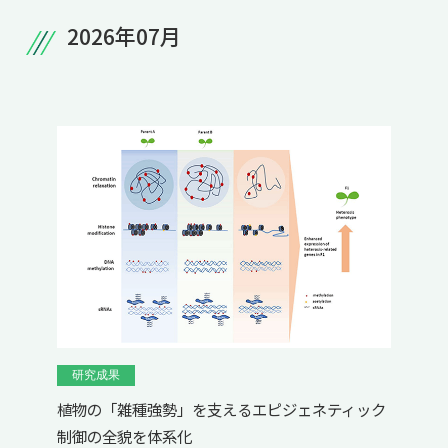
共用機器・設備紹介
セミナー情報
2026年07月
就職実績
入試情報TOP
研究成果
5年一貫コースの
卒業生の声
国際化教育プログラム
受験
NAIST Edge BIO
アクセス
お問い
領域棟
就職支援
合わせ
マップ
国際バイオゼミナール
研究＆授業
学内限定
ENGLISH
サマーキャンプ
イベント
海外ラボインターンシップ
受験生の方へ
在学生の方へ
生活
教職員の方へ
地域・一般の方へ
国際学生ワークショップ
保護者の方へ
企業・研究者の方へ
UCDリトリート
UCDオンラインゼミナール
研究成果
植物の「雑種強勢」を支えるエピジェネティック
制御の全貌を体系化