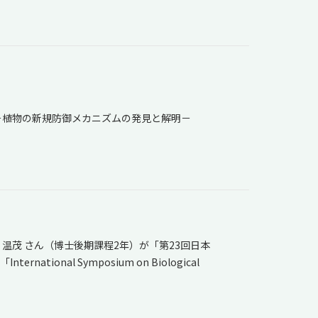
－植物の新規防御メカニズムの発見と解明－
温茂 さん（博士後期課程2年）が「第23回日本
ional Symposium on Biological