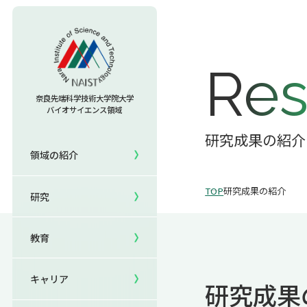
教育TOP
Res
研究室への配属
奈良先端科学技術大学院大学
バイオサイエンス領域
セミナー情報
研究TOP
入試情報TOP
研究成果の紹介
領域の紹介
5年一貫コースの
領域の紹介TOP
研究室一覧
キャリアTOP
受験
国際化教育プログラム
TOP
研究成果の紹介
研究
領域長あいさつ
教員一覧
就職実績
研究＆授業
国際バイオゼミナール
領域の概要・特色
共用機器・設備紹介
卒業生の声
イベント
サマーキャンプ
教育
領域賞の紹介
研究成果
就職支援
生活
海外ラボインターンシップ
キャリア
研究成果
NAIST Edge BIO
保護者の方へ
国際学生ワークショップ