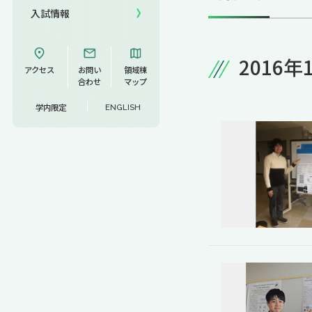
入試情報
UCDリトリート
2016年
UCDオンラインゼミナール
アクセス
お問い
領域棟
合わせ
マップ
学内限定
ENGLISH