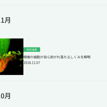
11月
研究成果
根端の細胞が自ら剥がれ落ちるしくみを解明
2016.11.07
10月