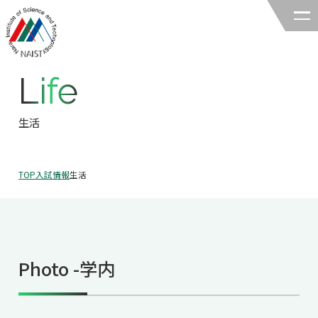
Life
奈良先端科学技術大学院大学
バイオサイエンス領域
生活
領域の紹介
TOP
入試情報
生活
領域の紹介TOP
研究
領域長あいさつ
研究TOP
教育
領域の概要・特色
Photo -学内
研究室一覧
教育TOP
キャリア
領域賞の紹介
教員一覧
研究室への配属
キャリアTOP
入試情報