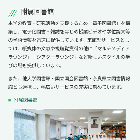
共用機器・設備紹介
セミナー情報
附属図書館
就職実績
入試情報TOP
研究成果
5年一貫コースの
本学の教育・研究活動を支援するため「電子図書館」を構
卒業生の声
国際化教育プログラム
受験
NAIST Edge BIO
築し、電子化図書・雑誌をはじめ授業ビデオや学位論文等
アクセス
お問い
領域棟
就職支援
合わせ
マップ
の学術情報を迅速に提供しています。来館型サービスとし
国際バイオゼミナール
研究＆授業
ては、紙媒体の文献や視聴覚資料の他に「マルチメディア
学内限定
ENGLISH
サマーキャンプ
イベント
ラウンジ」「シアターラウンジ」など新しいスタイルの学
びの場も提供しています。
海外ラボインターンシップ
受験生の方へ
在学生の方へ
生活
教職員の方へ
地域・一般の方へ
また、他大学図書館・国立国会図書館・奈良県立図書情報
国際学生ワークショップ
保護者の方へ
館とも連携し、幅広いサービスの充実に努めています。
企業・研究者の方へ
UCDリトリート
附属図書館
UCDオンラインゼミナール