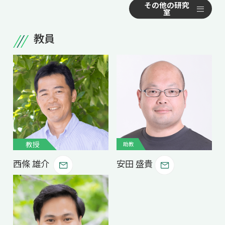
共用機器・設備紹介
セミナー情報
就職実績
入試情報TOP
研究成果
5年一貫コースの
教員
卒業生の声
国際化教育プログラム
-- 植物科学分野 --
受験
NAIST Edge BIO
アクセス
お問い
領域棟
植物発生シグナル
就職支援
合わせ
マップ
国際バイオゼミナール
研究＆授業
植物代謝制御
学内限定
ENGLISH
サマーキャンプ
イベント
植物成長制御
花発生分子遺伝学
海外ラボインターンシップ
受験生の方へ
在学生の方へ
生活
植物生理学
教職員の方へ
地域・一般の方へ
国際学生ワークショップ
保護者の方へ
植物免疫学
企業・研究者の方へ
教授
助教
植物共生学
UCDリトリート
西條 雄介
安田 盛貴
植物二次代謝
UCDオンラインゼミナール
植物再生学
植物生殖デザイン
-- メディカル生物学分野 --
機能ゲノム医学