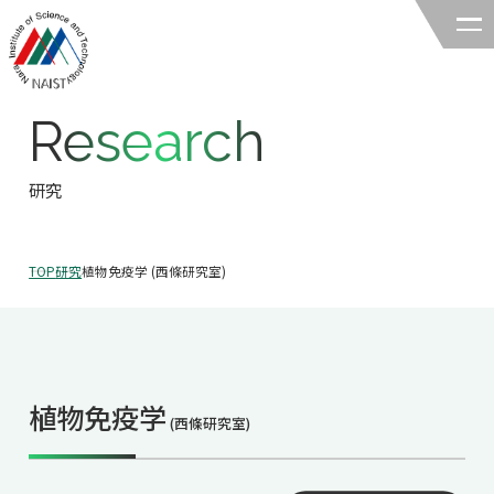
Research
奈良先端科学技術大学院大学
バイオサイエンス領域
研究
領域の紹介
TOP
研究
植物免疫学 (西條研究室)
領域の紹介TOP
研究
領域長あいさつ
研究TOP
教育
領域の概要・特色
植物免疫学
研究室一覧
(西條研究室)
教育TOP
キャリア
領域賞の紹介
教員一覧
研究室への配属
キャリアTOP
入試情報