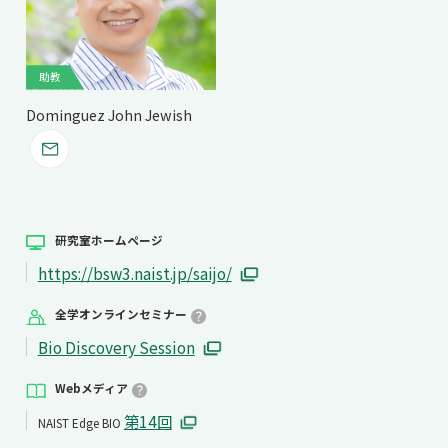
分子免疫制御
分子医学細胞生物学
助教
RNA分子医科学
Dominguez John Jewish
幹細胞工学
多細胞機能医科学
器官発生工学
生命システム動態
-- 統合システム生物学分野 --
研究室ホームページ
微生物インタラクション
https://bsw3.naist.jp/saijo/
オルガネラ制御生物学
全学オンラインセミナー
環境微生物学
Bio Discovery Session
構造生命科学
遺伝子発現制御
Webメディア
バイオエンジニアリング
第14回
NAIST Edge BIO