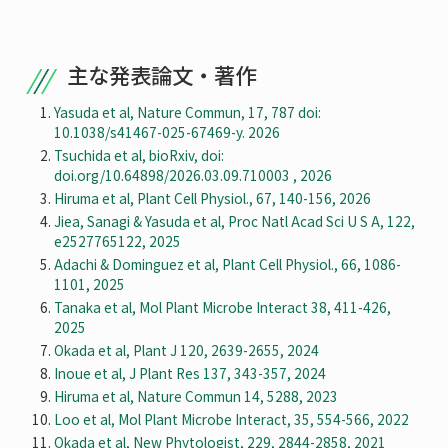
主な発表論文・著作
Yasuda et al, Nature Commun, 17, 787 doi:
10.1038/s41467-025-67469-y. 2026
Tsuchida et al, bioRxiv, doi:
doi.org/10.64898/2026.03.09.710003 , 2026
Hiruma et al, Plant Cell Physiol., 67, 140-156, 2026
Jiea, Sanagi & Yasuda et al, Proc Natl Acad Sci U S A, 122,
e2527765122, 2025
Adachi & Dominguez et al, Plant Cell Physiol., 66, 1086-
1101, 2025
Tanaka et al, Mol Plant Microbe Interact 38, 411-426,
2025
Okada et al, Plant J 120, 2639-2655, 2024
Inoue et al, J Plant Res 137, 343-357, 2024
Hiruma et al, Nature Commun 14, 5288, 2023
Loo et al, Mol Plant Microbe Interact, 35, 554-566, 2022
Okada et al, New Phytologist, 229, 2844-2858, 2021