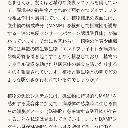
ちませんが、驚くほど精緻な免疫システムを備えてい
て、環境中の微生物ときわめて巧妙かつダイナミック
な相互作用を展開しています。植物細胞の表面には、
微生物の構成成分（MAMP）を検知して抵抗性を誘導
する一連の免疫センサー（パターン認識受容体）が備
わっています。それにも関わらず、植物の体表や組織
内には無数の内生微生物（エンドファイト）が病気や
防御応答を引き起こすことなく棲息しており、植物の
ミネラル吸収を助けたり病原体の感染を防いだりする
ものも報告されています。植物と微生物との間でどの
ような駆引きが行われているのでしょうか？
植物の免疫システムには、微生物に特徴的なMAMPを
感知する受容体に加えて、病原体の感染時に生じる自
らの細胞ダメージ（DAMP）を感知する受容体が存在
することを私達は見出してきています。またDAMPシ
グナル系がMAMPシグナル系を増強するように働く