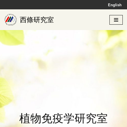
English
コ
西條研究室
ン
テ
ン
ツ
へ
ス
キ
ッ
プ
植物免疫学研究室