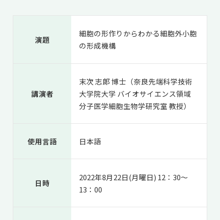
共用機器・設備紹介
セミナー情報
就職実績
入試情報TOP
研究成果
5年一貫コースの
細胞の形作りからわかる細胞外小胞
卒業生の声
演題
国際化教育プログラム
受験
の形成機構
NAIST Edge BIO
アクセス
お問い
領域棟
就職支援
合わせ
マップ
国際バイオゼミナール
研究＆授業
末次 志郎 博士（奈良先端科学技術
学内限定
ENGLISH
サマーキャンプ
イベント
講演者
大学院大学 バイオサイエンス領域
海外ラボインターンシップ
受験生の方へ
在学生の方へ
分子医学細胞生物学研究室 教授）
生活
教職員の方へ
地域・一般の方へ
国際学生ワークショップ
保護者の方へ
企業・研究者の方へ
使用言語
日本語
UCDリトリート
UCDオンラインゼミナール
2022年8月22日(月曜日) 12：30～
日時
13：00