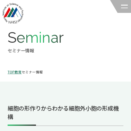
Seminar
奈良先端科学技術大学院大学
バイオサイエンス領域
セミナー情報
領域の紹介
TOP
教育
セミナー情報
領域の紹介TOP
研究
領域長あいさつ
研究TOP
教育
領域の概要・特色
細胞の形作りからわかる細胞外小胞の形成機
研究室一覧
教育TOP
キャリア
構
領域賞の紹介
教員一覧
研究室への配属
キャリアTOP
入試情報