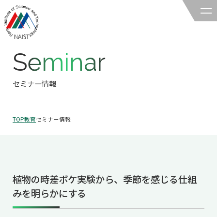
Seminar
奈良先端科学技術大学院大学
バイオサイエンス領域
セミナー情報
領域の紹介
TOP
教育
セミナー情報
領域の紹介TOP
研究
領域長あいさつ
研究TOP
教育
領域の概要・特色
植物の時差ボケ実験から、季節を感じる仕組
研究室一覧
教育TOP
キャリア
みを明らかにする
領域賞の紹介
教員一覧
研究室への配属
キャリアTOP
入試情報