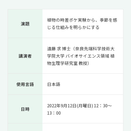
共用機器・設備紹介
セミナー情報
就職実績
入試情報TOP
研究成果
5年一貫コースの
植物の時差ボケ実験から、季節を感
卒業生の声
演題
国際化教育プログラム
受験
じる仕組みを明らかにする
NAIST Edge BIO
アクセス
お問い
領域棟
就職支援
合わせ
マップ
国際バイオゼミナール
研究＆授業
遠藤 求 博士（奈良先端科学技術大
学内限定
ENGLISH
サマーキャンプ
イベント
講演者
学院大学 バイオサイエンス領域 植
海外ラボインターンシップ
受験生の方へ
在学生の方へ
物生理学研究室 教授）
生活
教職員の方へ
地域・一般の方へ
国際学生ワークショップ
保護者の方へ
企業・研究者の方へ
使用言語
日本語
UCDリトリート
UCDオンラインゼミナール
2022年9月12日(月曜日) 12：30～
日時
13：00