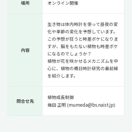
場所
オンライン開催
生き物は体内時計を使って昼夜の変
化や季節の変化を予想しています。
この予想が狂うと時差ボケになりま
すが、脳をもたない植物も時差ボケ
内容
になるのでしょうか？
植物が花を咲かせるメカニズムを中
心に、植物の概日時計研究の最前線
を紹介します。
植物成長制御
問合せ先
mumeda@bs.naist.jp
梅田 正明 (
)