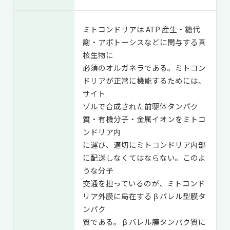
ミトコンドリアは ATP 産生・糖代
謝・アポトーシスなどに関与する真
核生物に
必須のオルガネラである。ミトコン
ドリアが正常に機能するためには、
サイト
ゾルで合成された前駆体タンパク
質・有機分子・金属イオンをミトコ
ンドリア内
に運び、適切にミトコンドリア内部
に配送しなくてはならない。このよ
うな分子
交通を担っているのが、ミトコンド
リア外膜に局在する β バレル型膜タ
ンパク
質である。 β バレル膜タンパク質に