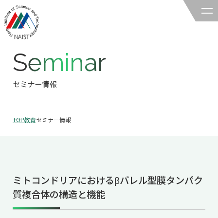
Seminar
奈良先端科学技術大学院大学
バイオサイエンス領域
セミナー情報
領域の紹介
TOP
教育
セミナー情報
領域の紹介TOP
研究
領域長あいさつ
研究TOP
教育
領域の概要・特色
ミトコンドリアにおけるβバレル型膜タンパク
研究室一覧
教育TOP
キャリア
質複合体の構造と機能
領域賞の紹介
教員一覧
研究室への配属
キャリアTOP
入試情報