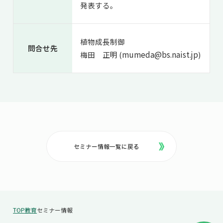
発表する。
植物成長制御
問合せ先
mumeda@bs.naist.jp
梅田 正明 (
)
セミナー情報一覧に戻る
TOP
教育
セミナー情報