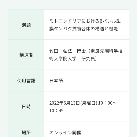
共用機器・設備紹介
セミナー情報
就職実績
入試情報TOP
研究成果
5年一貫コースの
ミトコンドリアにおけるβバレル型
卒業生の声
演題
国際化教育プログラム
受験
膜タンパク質複合体の構造と機能
NAIST Edge BIO
アクセス
お問い
領域棟
就職支援
合わせ
マップ
国際バイオゼミナール
研究＆授業
竹田 弘法 博士（奈良先端科学技
学内限定
ENGLISH
サマーキャンプ
イベント
講演者
術大学院大学 研究員）
海外ラボインターンシップ
受験生の方へ
在学生の方へ
生活
教職員の方へ
地域・一般の方へ
国際学生ワークショップ
保護者の方へ
使用言語
日本語
企業・研究者の方へ
UCDリトリート
2022年6月13日(月曜日) 10：00～
UCDオンラインゼミナール
日時
10：45
場所
オンライン開催