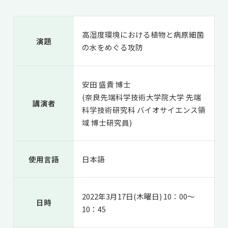
共用機器・設備紹介
セミナー情報
就職実績
入試情報TOP
研究成果
5年一貫コースの
高湿度環境における植物と病原細菌
卒業生の声
演題
国際化教育プログラム
受験
の水をめぐる攻防
NAIST Edge BIO
アクセス
お問い
領域棟
就職支援
合わせ
マップ
国際バイオゼミナール
研究＆授業
安田 盛貴 博士
学内限定
ENGLISH
サマーキャンプ
イベント
(奈良先端科学技術大学院大学 先端
講演者
海外ラボインターンシップ
受験生の方へ
在学生の方へ
科学技術研究科 バイオサイエンス領
生活
域 博士研究員)
教職員の方へ
地域・一般の方へ
国際学生ワークショップ
保護者の方へ
企業・研究者の方へ
UCDリトリート
使用言語
日本語
UCDオンラインゼミナール
2022年3月17日(木曜日) 10：00～
日時
10：45