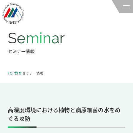
Seminar
奈良先端科学技術大学院大学
バイオサイエンス領域
セミナー情報
領域の紹介
TOP
教育
セミナー情報
領域の紹介TOP
研究
領域長あいさつ
研究TOP
教育
領域の概要・特色
高湿度環境における植物と病原細菌の水をめ
研究室一覧
教育TOP
キャリア
ぐる攻防
領域賞の紹介
教員一覧
研究室への配属
キャリアTOP
入試情報