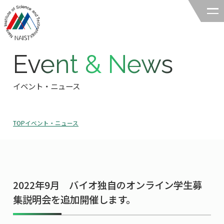
Event & News
奈良先端科学技術大学院大学
バイオサイエンス領域
イベント・ニュース
領域の紹介
TOP
イベント・ニュース
領域の紹介TOP
研究
領域長あいさつ
研究TOP
教育
領域の概要・特色
2022年9月 バイオ独自のオンライン学生募
研究室一覧
教育TOP
キャリア
集説明会を追加開催します。
領域賞の紹介
教員一覧
研究室への配属
キャリアTOP
入試情報