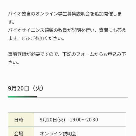
共用機器・設備紹介
セミナー情報
就職実績
バイオ独自のオンライン学生募集説明会を追加開催しま
入試情報TOP
研究成果
5年一貫コースの
す。
卒業生の声
国際化教育プログラム
受験
NAIST Edge BIO
バイオサイエンス領域の教員が説明を行い、質問にも答え
アクセス
お問い
領域棟
就職支援
合わせ
マップ
ます。ぜひご参加ください。
国際バイオゼミナール
研究＆授業
学内限定
ENGLISH
サマーキャンプ
イベント
事前登録が必要ですので、下記のフォームからお申込み下
さい。
海外ラボインターンシップ
受験生の方へ
在学生の方へ
生活
教職員の方へ
地域・一般の方へ
国際学生ワークショップ
保護者の方へ
企業・研究者の方へ
9月20日（火）
UCDリトリート
UCDオンラインゼミナール
日時
9月20日(火) 19:00～20:30
会場
オンライン説明会