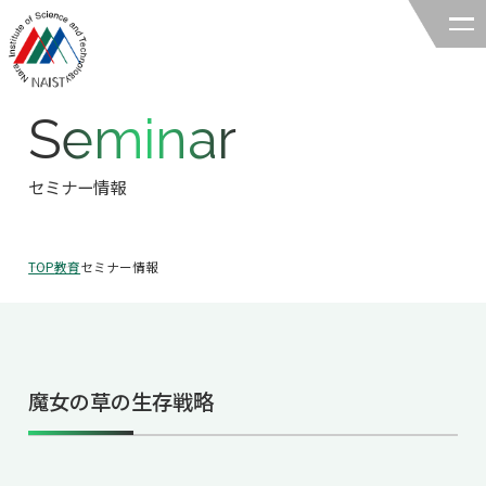
Seminar
奈良先端科学技術大学院大学
バイオサイエンス領域
セミナー情報
領域の紹介
TOP
教育
セミナー情報
領域の紹介TOP
研究
領域長あいさつ
研究TOP
教育
領域の概要・特色
魔女の草の生存戦略
研究室一覧
教育TOP
キャリア
領域賞の紹介
教員一覧
研究室への配属
キャリアTOP
入試情報