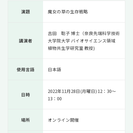
共用機器・設備紹介
セミナー情報
就職実績
演題
魔女の草の生存戦略
入試情報TOP
研究成果
5年一貫コースの
卒業生の声
国際化教育プログラム
受験
NAIST Edge BIO
アクセス
お問い
領域棟
吉田 聡子 博士（奈良先端科学技術
就職支援
合わせ
マップ
国際バイオゼミナール
研究＆授業
講演者
大学院大学 バイオサイエンス領域
植物共生学研究室 教授)
学内限定
ENGLISH
サマーキャンプ
イベント
海外ラボインターンシップ
受験生の方へ
在学生の方へ
生活
使用言語
日本語
教職員の方へ
地域・一般の方へ
国際学生ワークショップ
保護者の方へ
企業・研究者の方へ
UCDリトリート
2022年11月28日(月曜日) 12：30～
日時
13：00
UCDオンラインゼミナール
場所
オンライン開催