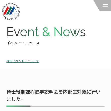
Event & News
奈良先端科学技術大学院大学
バイオサイエンス領域
イベント・ニュース
領域の紹介
TOP
イベント・ニュース
領域の紹介TOP
研究
領域長あいさつ
研究TOP
教育
領域の概要・特色
博士後期課程進学説明会を内部生対象に行い
研究室一覧
教育TOP
キャリア
ました。
領域賞の紹介
教員一覧
研究室への配属
キャリアTOP
入試情報