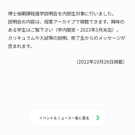
共用機器・設備紹介
セミナー情報
就職実績
博士後期課程進学説明会を内部生対象に行いました。
入試情報TOP
研究成果
5年一貫コースの
説明会の内容は、授業アーカイブで視聴できます。興味の
卒業生の声
国際化教育プログラム
受験
NAIST Edge BIO
ある学生はご覧下さい（学内限定・2023年3月末迄）。
アクセス
お問い
領域棟
就職支援
合わせ
マップ
カリキュラムや入試等の説明、修了生からのメッセージが
国際バイオゼミナール
研究＆授業
含まれます。
学内限定
ENGLISH
サマーキャンプ
イベント
（2022年10月26日掲載）
海外ラボインターンシップ
受験生の方へ
在学生の方へ
生活
教職員の方へ
地域・一般の方へ
国際学生ワークショップ
保護者の方へ
企業・研究者の方へ
UCDリトリート
UCDオンラインゼミナール
イベント＆ニュース一覧に戻る