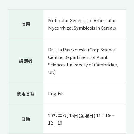
共用機器・設備紹介
セミナー情報
就職実績
入試情報TOP
研究成果
5年一貫コースの
Molecular Genetics of Arbuscular
卒業生の声
演題
国際化教育プログラム
受験
Mycorrhizal Symbiosis in Cereals
NAIST Edge BIO
アクセス
お問い
領域棟
就職支援
合わせ
マップ
国際バイオゼミナール
研究＆授業
Dr. Uta Paszkowski (Crop Science
学内限定
ENGLISH
サマーキャンプ
イベント
Centre, Department of Plant
講演者
海外ラボインターンシップ
受験生の方へ
在学生の方へ
Sciences,University of Cambridge,
生活
UK)
教職員の方へ
地域・一般の方へ
国際学生ワークショップ
保護者の方へ
企業・研究者の方へ
UCDリトリート
使用言語
English
UCDオンラインゼミナール
2022年7月15日(金曜日) 11：10～
日時
12：10