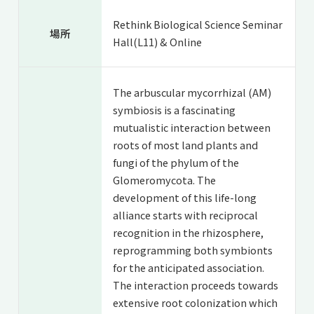
Rethink Biological Science Seminar
場所
Hall(L11) & Online
The arbuscular mycorrhizal (AM)
symbiosis is a fascinating
mutualistic interaction between
roots of most land plants and
fungi of the phylum of the
Glomeromycota. The
development of this life-long
alliance starts with reciprocal
recognition in the rhizosphere,
reprogramming both symbionts
for the anticipated association.
The interaction proceeds towards
extensive root colonization which