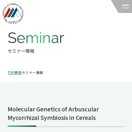
Seminar
奈良先端科学技術大学院大学
バイオサイエンス領域
セミナー情報
領域の紹介
TOP
教育
セミナー情報
領域の紹介TOP
研究
領域長あいさつ
研究TOP
教育
領域の概要・特色
Molecular Genetics of Arbuscular
研究室一覧
教育TOP
キャリア
Mycorrhizal Symbiosis in Cereals
領域賞の紹介
教員一覧
研究室への配属
キャリアTOP
入試情報