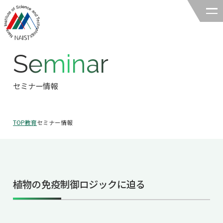
Seminar
奈良先端科学技術大学院大学
バイオサイエンス領域
セミナー情報
領域の紹介
TOP
教育
セミナー情報
領域の紹介TOP
研究
領域長あいさつ
研究TOP
教育
領域の概要・特色
植物の免疫制御ロジックに迫る
研究室一覧
教育TOP
キャリア
領域賞の紹介
教員一覧
研究室への配属
キャリアTOP
入試情報