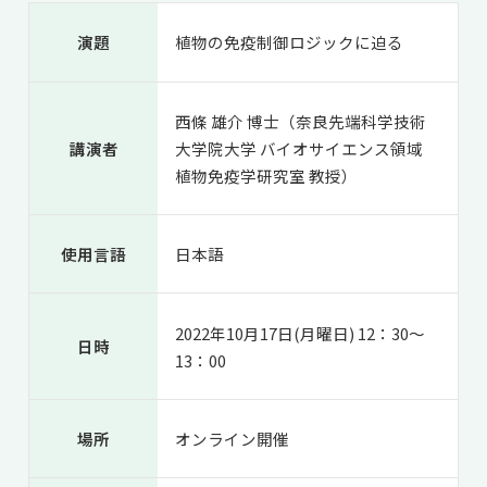
共用機器・設備紹介
セミナー情報
就職実績
演題
植物の免疫制御ロジックに迫る
入試情報TOP
研究成果
5年一貫コースの
卒業生の声
国際化教育プログラム
受験
NAIST Edge BIO
アクセス
お問い
領域棟
西條 雄介 博士（奈良先端科学技術
就職支援
合わせ
マップ
国際バイオゼミナール
研究＆授業
講演者
大学院大学 バイオサイエンス領域
植物免疫学研究室 教授）
学内限定
ENGLISH
サマーキャンプ
イベント
海外ラボインターンシップ
受験生の方へ
在学生の方へ
生活
使用言語
日本語
教職員の方へ
地域・一般の方へ
国際学生ワークショップ
保護者の方へ
企業・研究者の方へ
UCDリトリート
2022年10月17日(月曜日) 12：30～
日時
13：00
UCDオンラインゼミナール
場所
オンライン開催