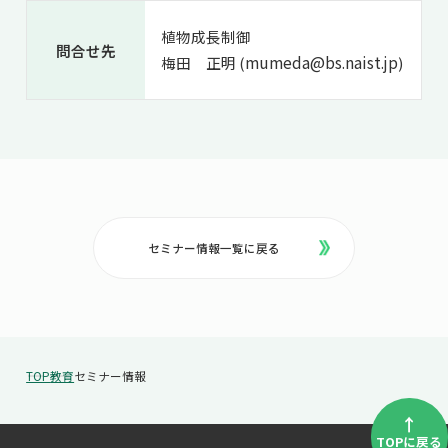
植物成長制御
問合せ先
mumeda@bs.naist.jp
梅田 正明 (
)
セミナー情報一覧に戻る
TOP
教育
セミナー情報
↑
TOPに戻る