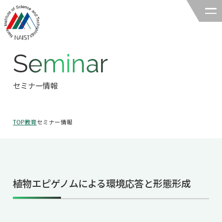
Seminar
奈良先端科学技術大学院大学
バイオサイエンス領域
セミナー情報
領域の紹介
TOP
教育
セミナー情報
領域の紹介TOP
研究
領域長あいさつ
研究TOP
教育
領域の概要・特色
植物エピゲノムによる環境応答と形態形成
研究室一覧
教育TOP
キャリア
領域賞の紹介
教員一覧
研究室への配属
キャリアTOP
入試情報