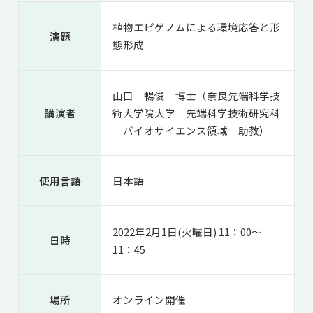
共用機器・設備紹介
セミナー情報
就職実績
植物エピゲノムによる環境応答と形
入試情報TOP
演題
研究成果
態形成
5年一貫コースの
卒業生の声
国際化教育プログラム
受験
NAIST Edge BIO
アクセス
お問い
領域棟
就職支援
合わせ
マップ
国際バイオゼミナール
研究＆授業
山口 暢俊 博士（奈良先端科学技
講演者
術大学院大学 先端科学技術研究科
学内限定
ENGLISH
サマーキャンプ
イベント
バイオサイエンス領域 助教）
海外ラボインターンシップ
受験生の方へ
在学生の方へ
生活
教職員の方へ
地域・一般の方へ
国際学生ワークショップ
使用言語
日本語
保護者の方へ
企業・研究者の方へ
UCDリトリート
2022年2月1日(火曜日) 11：00～
UCDオンラインゼミナール
日時
11：45
場所
オンライン開催