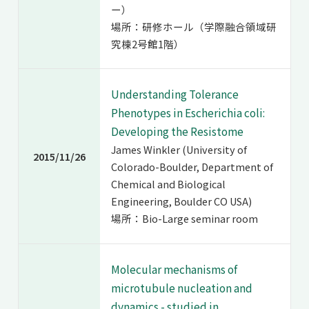
ー）
場所：研修ホール（学際融合領域研
究棟2号館1階）
Understanding Tolerance
Phenotypes in Escherichia coli:
Developing the Resistome
James Winkler (University of
2015/11/26
Colorado-Boulder, Department of
Chemical and Biological
Engineering, Boulder CO USA)
場所：Bio-Large seminar room
Molecular mechanisms of
microtubule nucleation and
dynamics - studied in