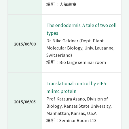
場所：大講義室
The endodermis: A tale of two cell
types
Dr. Niko Geldner (Dept. Plant
2015/06/08
Molecular Biology, Univ. Lausanne,
Switzerland)
場所：Bio large seminar room
Translational control by eIF5-
miimc protein
Prof. Katsura Asano, Division of
2015/06/05
Biology, Kansas State University,
Manhattan, Kansas, U.S.A.
場所：Seminar Room L13