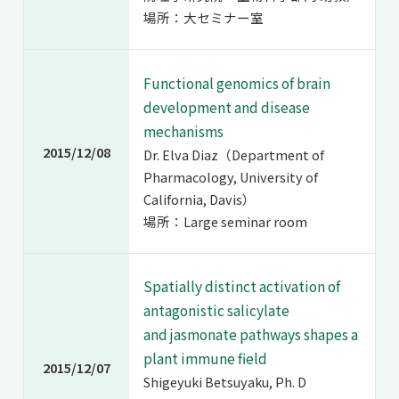
場所：大セミナー室
Functional genomics of brain
development and disease
mechanisms
2015/12/08
Dr. Elva Diaz（Department of
Pharmacology, University of
California, Davis）
場所：Large seminar room
Spatially distinct activation of
antagonistic salicylate
and jasmonate pathways shapes a
plant immune field
2015/12/07
Shigeyuki Betsuyaku, Ph. D