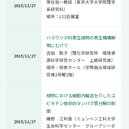
塚谷裕一教授（東京大学大学院理学
2015/11/27
系研究科）
場所：L12会議室
ハマウツボ科寄生植物の寄生機構解
明にむけて
吉田 聡子（理化学研究所 環境資
2015/11/27
源科学研究センター 上級研究員）
場所：研修ホール（学際融合領域研
究棟2号館1階）
植物における細胞内輸送を介したユ
ビキチン依存的タンパク質分解の制
御
磯野 江利香（ミュンヘン工科大学
2015/11/27
生命科学センター グループリーダ