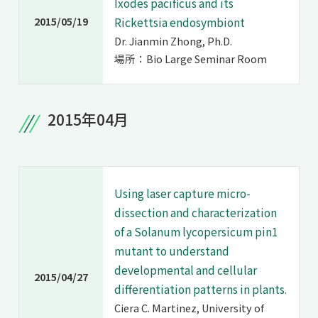
Ixodes pacificus and its
2015/05/19
Rickettsia endosymbiont
Dr. Jianmin Zhong, Ph.D.
場所：Bio Large Seminar Room
2015年04月
Using laser capture micro-
dissection and characterization
of a Solanum lycopersicum pin1
mutant to understand
developmental and cellular
2015/04/27
differentiation patterns in plants.
Ciera C. Martinez, University of