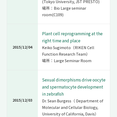
(Tokyo University, JST PRESTO)
場所：Bio Large seminar
room(C109)
Plant cell reprogramming at the
right time and place
2015/12/04
Keiko Sugimoto（RIKEN Cell
Function Research Team）
場所：Large Seminar Room
Sexual dimorphisms drive oocyte
and spermatocyte development
in zebrafish
2015/12/03
Dr. Sean Burgess（ Department of
Molecular and Cellular Biology,
University of California, Davis）