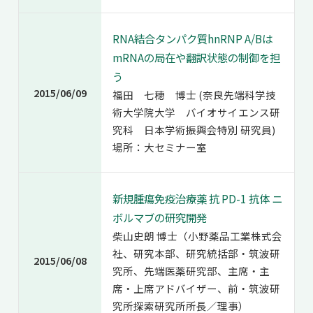
RNA結合タンパク質hnRNP A/Bは
mRNAの局在や翻訳状態の制御を担
う
2015/06/09
福田 七穂 博士 (奈良先端科学技
術大学院大学 バイオサイエンス研
究科 日本学術振興会特別 研究員)
場所：大セミナー室
新規腫瘍免疫治療薬 抗 PD-1 抗体 ニ
ボルマブの研究開発
柴山史朗 博士（小野薬品工業株式会
社、研究本部、研究統括部・筑波研
2015/06/08
究所、先端医薬研究部、主席・主
席・上席アドバイザー、前・筑波研
究所探索研究所所長／理事）