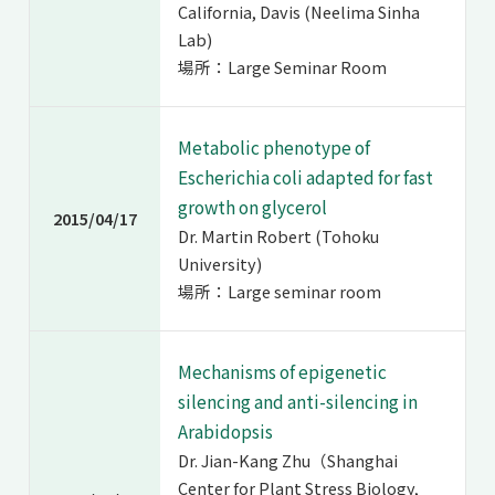
California, Davis (Neelima Sinha
Lab)
場所：Large Seminar Room
Metabolic phenotype of
Escherichia coli adapted for fast
growth on glycerol
2015/04/17
Dr. Martin Robert (Tohoku
University)
場所：Large seminar room
Mechanisms of epigenetic
silencing and anti-silencing in
Arabidopsis
Dr. Jian-Kang Zhu（Shanghai
Center for Plant Stress Biology,