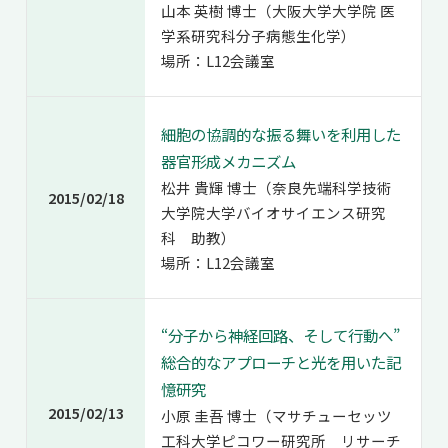
山本 英樹 博士（大阪大学大学院 医
学系研究科分子病態生化学）
場所：L12会議室
細胞の協調的な振る舞いを利用した
器官形成メカニズム
松井 貴輝 博士（奈良先端科学技術
2015/02/18
大学院大学バイオサイエンス研究
科 助教）
場所：L12会議室
“分子から神経回路、そして行動へ”
総合的なアプローチと光を用いた記
憶研究
2015/02/13
小原 圭吾 博士（マサチューセッツ
工科大学ピコワー研究所 リサーチ