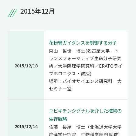
共用機器・設備紹介
セミナー情報
2015年12月
就職実績
入試情報TOP
研究成果
5年一貫コースの
卒業生の声
国際化教育プログラム
受験
NAIST Edge BIO
アクセス
お問い
領域棟
就職支援
合わせ
マップ
国際バイオゼミナール
研究＆授業
花粉管ガイダンスを制御する分子
学内限定
東山 哲也 博士(名古屋大学 ト
ENGLISH
サマーキャンプ
イベント
ランスフォーマティブ生命分子研究
海外ラボインターンシップ
受験生の方へ
在学生の方へ
2015/12/18
所／大学院理学研究科／ERATOライ
生活
ブホロニクス・教授)
教職員の方へ
地域・一般の方へ
国際学生ワークショップ
保護者の方へ
場所：バイオサイエンス研究科 大
企業・研究者の方へ
セミナー室
UCDリトリート
UCDオンラインゼミナール
ユビキチンシグナルを介した植物の
生存戦略
2015/12/14
佐藤 長緒 博士（北海道大学大学
院理学研究院 生物科学部門 助教）