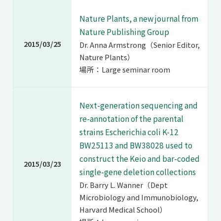
Nature Plants, a new journal from
Nature Publishing Group
2015/03/25
Dr. Anna Armstrong（Senior Editor,
Nature Plants）
場所：Large seminar room
Next-generation sequencing and
re-annotation of the parental
strains Escherichia coli K-12
BW25113 and BW38028 used to
construct the Keio and bar-coded
2015/03/23
single-gene deletion collections
Dr. Barry L. Wanner（Dept
Microbiology and Immunobiology,
Harvard Medical School）