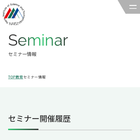
Seminar
奈良先端科学技術大学院大学
バイオサイエンス領域
セミナー情報
領域の紹介
TOP
教育
セミナー情報
領域の紹介TOP
研究
領域長あいさつ
研究TOP
教育
領域の概要・特色
セミナー開催履歴
研究室一覧
教育TOP
キャリア
領域賞の紹介
教員一覧
研究室への配属
キャリアTOP
入試情報