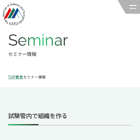
Seminar
奈良先端科学技術大学院大学
バイオサイエンス領域
セミナー情報
領域の紹介
TOP
教育
セミナー情報
領域の紹介TOP
研究
領域長あいさつ
研究TOP
教育
領域の概要・特色
試験管内で組織を作る
研究室一覧
教育TOP
キャリア
領域賞の紹介
教員一覧
研究室への配属
キャリアTOP
入試情報