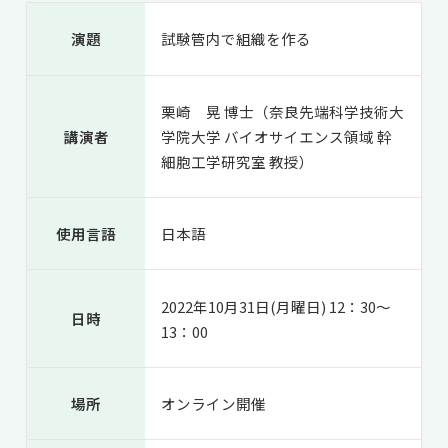
共用機器・設備紹介
セミナー情報
就職実績
演題
試験管内で組織を作る
入試情報TOP
研究成果
5年一貫コースの
卒業生の声
国際化教育プログラム
受験
NAIST Edge BIO
アクセス
お問い
領域棟
栗崎 晃 博士（奈良先端科学技術大
就職支援
合わせ
マップ
国際バイオゼミナール
研究＆授業
講演者
学院大学 バイオサイエンス領域 幹
細胞工学研究室 教授）
学内限定
ENGLISH
サマーキャンプ
イベント
海外ラボインターンシップ
受験生の方へ
在学生の方へ
生活
使用言語
日本語
教職員の方へ
地域・一般の方へ
国際学生ワークショップ
保護者の方へ
企業・研究者の方へ
UCDリトリート
2022年10月31日(月曜日) 12：30～
日時
13：00
UCDオンラインゼミナール
場所
オンライン開催