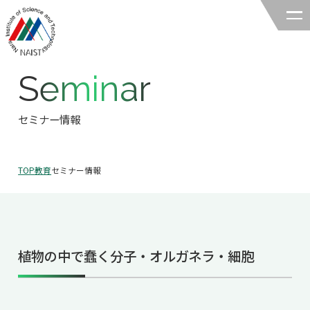
Seminar
奈良先端科学技術大学院大学
バイオサイエンス領域
セミナー情報
領域の紹介
TOP
教育
セミナー情報
領域の紹介TOP
研究
領域長あいさつ
研究TOP
教育
領域の概要・特色
植物の中で蠢く分子・オルガネラ・細胞
研究室一覧
教育TOP
キャリア
領域賞の紹介
教員一覧
研究室への配属
キャリアTOP
入試情報