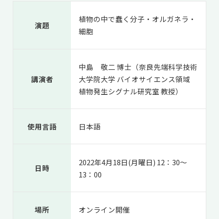
共用機器・設備紹介
セミナー情報
就職実績
植物の中で蠢く分子・オルガネラ・
入試情報TOP
演題
研究成果
細胞
5年一貫コースの
卒業生の声
国際化教育プログラム
受験
NAIST Edge BIO
アクセス
お問い
領域棟
就職支援
合わせ
マップ
国際バイオゼミナール
研究＆授業
中島 敬二 博士（奈良先端科学技術
講演者
大学院大学 バイオサイエンス領域
学内限定
ENGLISH
サマーキャンプ
イベント
植物発生シグナル研究室 教授）
海外ラボインターンシップ
受験生の方へ
在学生の方へ
生活
教職員の方へ
地域・一般の方へ
国際学生ワークショップ
使用言語
日本語
保護者の方へ
企業・研究者の方へ
UCDリトリート
2022年4月18日(月曜日) 12：30～
UCDオンラインゼミナール
日時
13：00
場所
オンライン開催