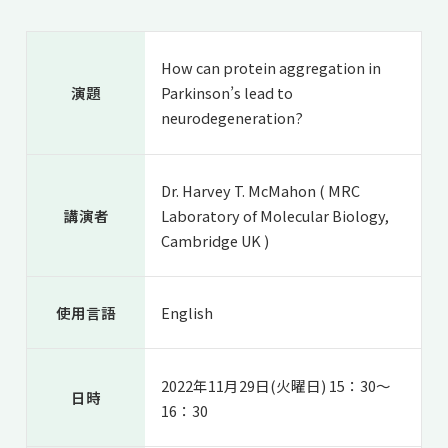
共用機器・設備紹介
セミナー情報
就職実績
入試情報TOP
研究成果
5年一貫コースの
How can protein aggregation in
卒業生の声
国際化教育プログラム
受験
演題
Parkinson’s lead to
NAIST Edge BIO
アクセス
お問い
領域棟
neurodegeneration?
就職支援
合わせ
マップ
国際バイオゼミナール
研究＆授業
学内限定
ENGLISH
サマーキャンプ
イベント
Dr. Harvey T. McMahon ( MRC
海外ラボインターンシップ
受験生の方へ
在学生の方へ
講演者
Laboratory of Molecular Biology,
生活
Cambridge UK )
教職員の方へ
地域・一般の方へ
国際学生ワークショップ
保護者の方へ
企業・研究者の方へ
UCDリトリート
使用言語
English
UCDオンラインゼミナール
2022年11月29日(火曜日) 15：30～
日時
16：30