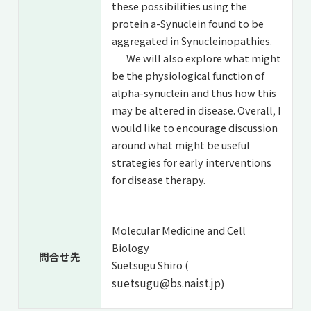
these possibilities using the
protein a-Synuclein found to be
aggregated in Synucleinopathies.
We will also explore what might
be the physiological function of
alpha-synuclein and thus how this
may be altered in disease. Overall, I
would like to encourage discussion
around what might be useful
strategies for early interventions
for disease therapy.
Molecular Medicine and Cell
Biology
問合せ先
Suetsugu Shiro (
suetsugu@bs.naist.jp
)