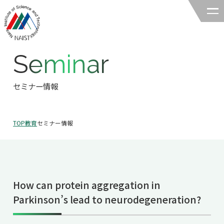
Seminar
奈良先端科学技術大学院大学
バイオサイエンス領域
セミナー情報
領域の紹介
TOP
教育
セミナー情報
領域の紹介TOP
研究
領域長あいさつ
研究TOP
教育
領域の概要・特色
How can protein aggregation in
研究室一覧
教育TOP
キャリア
Parkinson’s lead to neurodegeneration?
領域賞の紹介
教員一覧
研究室への配属
キャリアTOP
入試情報