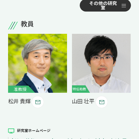
共用機器・設備紹介
セミナー情報
就職実績
入試情報TOP
研究成果
5年一貫コースの
教員
卒業生の声
国際化教育プログラム
-- 植物科学分野 --
受験
NAIST Edge BIO
アクセス
お問い
領域棟
植物発生シグナル
就職支援
合わせ
マップ
国際バイオゼミナール
研究＆授業
植物代謝制御
学内限定
ENGLISH
サマーキャンプ
イベント
植物成長制御
花発生分子遺伝学
海外ラボインターンシップ
受験生の方へ
在学生の方へ
生活
植物生理学
教職員の方へ
地域・一般の方へ
国際学生ワークショップ
保護者の方へ
植物免疫学
企業・研究者の方へ
准教授
特任助教
植物共生学
UCDリトリート
松井 貴輝
山田 壮平
植物二次代謝
UCDオンラインゼミナール
植物再生学
植物生殖デザイン
-- メディカル生物学分野 --
研究室ホームページ
機能ゲノム医学