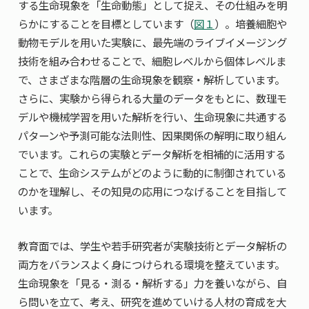
脳神経機能再生学
する生命現象を「生命動態」として捉え、その仕組みを明
データ駆動型生物学
らかにすることを目標としています（
図１
）。培養細胞や
蛋白質デザイン工学
動物モデルを用いた実験に、最先端のライブイメージング
技術を組み合わせることで、細胞レベルから個体レベルま
-- 連携研究室 --
で、さまざまな階層の生命現象を観察・解析しています。
微生物分子機能学
さらに、実験から得られる大量のデータをもとに、数理モ
デルや機械学習を用いた解析を行い、生命現象に共通する
パターンや予測可能な法則性、因果関係の解明に取り組ん
でいます。これらの実験とデータ解析を相補的に活用する
ことで、生命システムがどのように動的に制御されている
のかを理解し、その知見の応用につなげることを目指して
います。
教育面では、学生や若手研究者が実験技術とデータ解析の
両方をバランスよく身につけられる環境を整えています。
生命現象を「見る・測る・解析する」力を養いながら、自
ら問いを立て、考え、研究を進めていける人材の育成を大