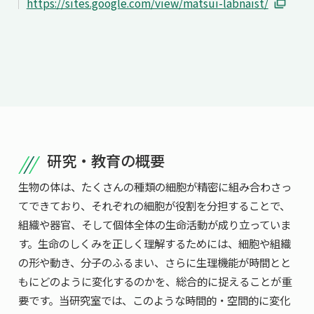
https://sites.google.com/view/matsui-labnaist/
分子免疫制御
分子医学細胞生物学
RNA分子医科学
幹細胞工学
多細胞機能医科学
器官発生工学
生命システム動態
研究・教育の概要
-- 統合システム生物学分野 --
生物の体は、たくさんの種類の細胞が精密に組み合わさっ
微生物インタラクション
てできており、それぞれの細胞が役割を分担することで、
オルガネラ制御生物学
組織や器官、そして個体全体の生命活動が成り立っていま
環境微生物学
す。生命のしくみを正しく理解するためには、細胞や組織
構造生命科学
の形や動き、分子のふるまい、さらに生理機能が時間とと
遺伝子発現制御
もにどのように変化するのかを、総合的に捉えることが重
バイオエンジニアリング
要です。当研究室では、このような時間的・空間的に変化