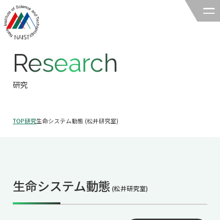
Research
奈良先端科学技術大学院大学
バイオサイエンス領域
研究
領域の紹介
TOP
研究
生命システム動態 (松井研究室)
領域の紹介TOP
研究
領域長あいさつ
研究TOP
教育
領域の概要・特色
生命システム動態
研究室一覧
(松井研究室)
教育TOP
キャリア
領域賞の紹介
教員一覧
研究室への配属
キャリアTOP
入試情報