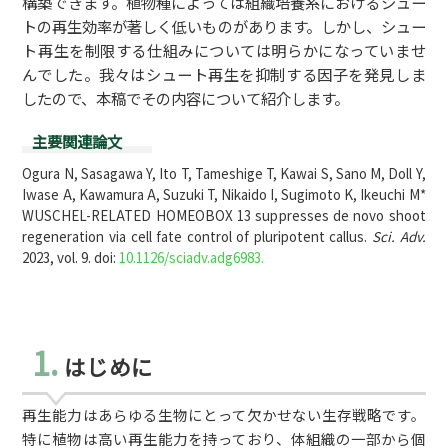
構築できます。植物種によっては組織培養系におけるシュー
トの再生効率が著しく低いものがあります。しかし、シュー
ト再生を制限する仕組みについては明らかになっていませ
んでした。我々はシュート再生を抑制する因子を発見しま
したので、本稿でその内容について紹介します。
主要関連論文
Ogura N, Sasagawa Y, Ito T, Tameshige T, Kawai S, Sano M, Doll Y,
Iwase A, Kawamura A, Suzuki T, Nikaido I, Sugimoto K, Ikeuchi M*
WUSCHEL-RELATED HOMEOBOX 13 suppresses de novo shoot
regeneration via cell fate control of pluripotent callus.
Sci. Adv.
2023, vol. 9. doi:
10.1126/sciadv.adg6983.
1.
はじめに
再生能力はあらゆる生物にとって欠かせない生存戦略です。
特に植物は高い再生能力を持っており、体組織の一部から個