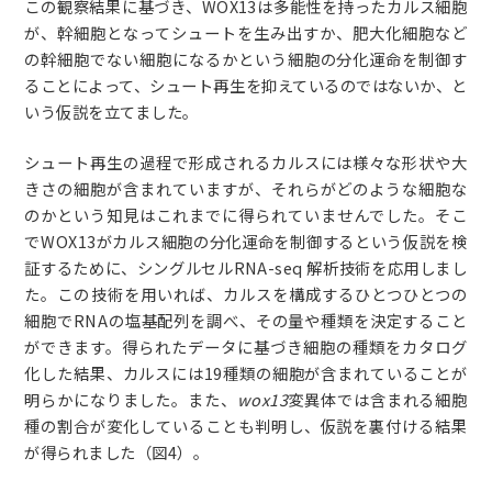
この観察結果に基づき、WOX13は多能性を持ったカルス細胞
が、幹細胞となってシュートを生み出すか、肥大化細胞など
の幹細胞でない細胞になるかという細胞の分化運命を制御す
ることによって、シュート再生を抑えているのではないか、と
いう仮説を立てました。
シュート再生の過程で形成されるカルスには様々な形状や大
きさの細胞が含まれていますが、それらがどのような細胞な
のかという知見はこれまでに得られていませんでした。そこ
でWOX13がカルス細胞の分化運命を制御するという仮説を検
証するために、シングルセルRNA-seq 解析技術を応用しまし
た。この技術を用いれば、カルスを構成するひとつひとつの
細胞でRNAの塩基配列を調べ、その量や種類を決定すること
ができます。得られたデータに基づき細胞の種類をカタログ
化した結果、カルスには19種類の細胞が含まれていることが
明らかになりました。また、
wox13
変異体では含まれる細胞
種の割合が変化していることも判明し、仮説を裏付ける結果
が得られました（図4）。