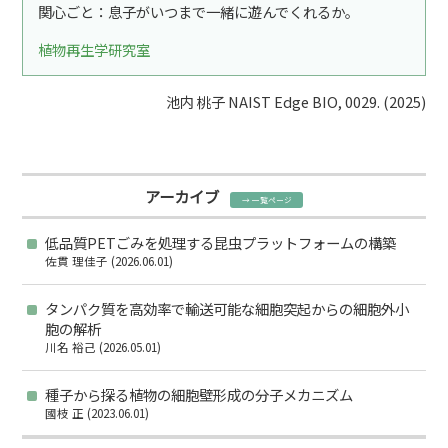
関心ごと：息子がいつまで一緒に遊んでくれるか。
植物再生学研究室
池内 桃子 NAIST Edge BIO, 0029. (2025)
アーカイブ
→ 一覧ページ
低品質PETごみを処理する昆虫プラットフォームの構築
佐貫 理佳子 (2026.06.01)
タンパク質を高効率で輸送可能な細胞突起からの細胞外小
胞の解析
川名 裕己 (2026.05.01)
種子から探る植物の細胞壁形成の分子メカニズム
國枝 正 (2023.06.01)