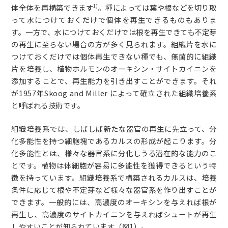
体全体を再構築できます
。種によっては葉や根などを切り取
1)
って水につけておくだけで個体を再生できるものもありま
す。一方で、水につけておくだけでは根を再生できても不定芽
の再生に至らない場合の方が多く見られます。組織片を水に
つけておくだけでは個体再生できない種でも、無菌的に組織
片を培養し、植物ホルモンのオーキシン・サイトカイニンを
添加することで、再生能力を引き出すことができます。それ
が1957年Skoog and Miller によって確立された組織培養系
と呼ばれる技術です。
組織培養系では、しばしば新たな器官の再生に先立って、分
化多能性を持つ細胞塊であるカルスの形成が起こります。分
化多能性とは、様々な器官系に分化しうる潜在的な能力のこ
とです。植物は体細胞が容易に多能性を獲得できるという特
徴を持っています。組織培養系で構築されるカルスは、培養
条件に応じて根や不定芽など様々な器官系を作り出すことが
できます。一般的には、高濃度のオーキシンを与えれば根が
再生し、高濃度のサイトカイニンを与えればシュートが再生
しやすいことが知られています（図1）。