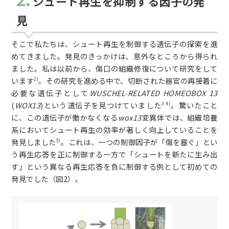
シュート再生を抑制する因子の発
見
そこで私たちは、シュート再生を制御する遺伝子の探索を進
めてきました。発見のきっかけは、意外なところから得られ
ました。私は以前から、傷口の組織修復について研究をして
います
。その研究を進める中で、切断された器官の再接着に
2)
必要な遺伝子として
WUSCHEL-RELATED HOMEOBOX 13
(
WOX13
)という遺伝子を見つけていました
。驚いたこと
3.4)
に、この遺伝子が働かなくなる
wox13
変異体では、組織培養
系においてシュート再生の効率が著しく向上していることを
発見しました
。これは、一つの制御因子が「傷を塞ぐ」とい
5)
う再生応答を正に制御する一方で「シュートを新たに生み出
す」という異なる再生応答を負に制御する例として初めての
発見でした（図2）。