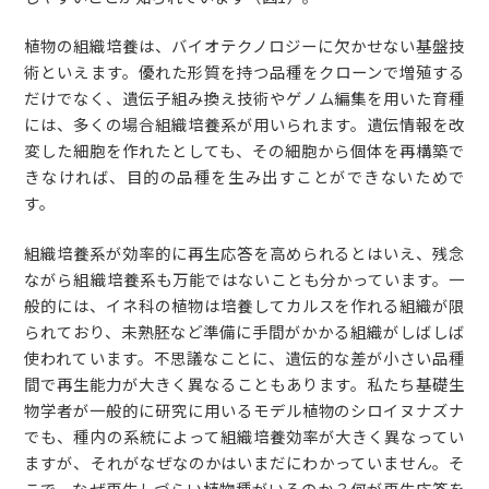
植物の組織培養は、バイオテクノロジーに欠かせない基盤技
術といえます。優れた形質を持つ品種をクローンで増殖する
だけでなく、遺伝子組み換え技術やゲノム編集を用いた育種
には、多くの場合組織培養系が用いられます。遺伝情報を改
変した細胞を作れたとしても、その細胞から個体を再構築で
きなければ、目的の品種を生み出すことができないためで
す。
組織培養系が効率的に再生応答を高められるとはいえ、残念
ながら組織培養系も万能ではないことも分かっています。一
般的には、イネ科の植物は培養してカルスを作れる組織が限
られており、未熟胚など準備に手間がかかる組織がしばしば
使われています。不思議なことに、遺伝的な差が小さい品種
間で再生能力が大きく異なることもあります。私たち基礎生
物学者が一般的に研究に用いるモデル植物のシロイヌナズナ
でも、種内の系統によって組織培養効率が大きく異なってい
ますが、それがなぜなのかはいまだにわかっていません。そ
こで、なぜ再生しづらい植物種がいるのか？何が再生応答を