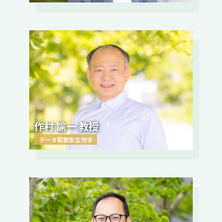
作村 諭一 教授
データ駆動型生物学