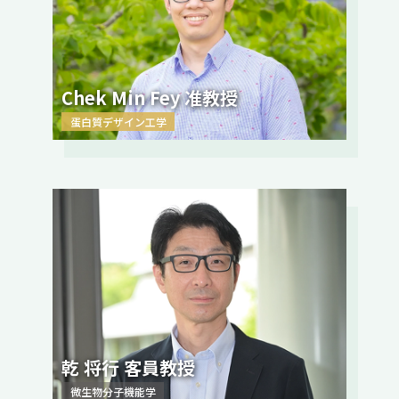
Chek Min Fey 准教授
蛋白質デザイン工学
乾 将行 客員教授
微生物分子機能学