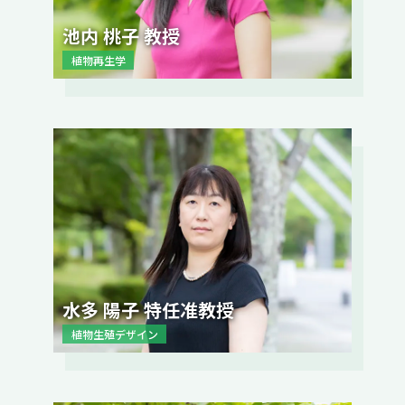
池内 桃子 教授
植物再生学
水多 陽子 特任准教授
植物生殖デザイン