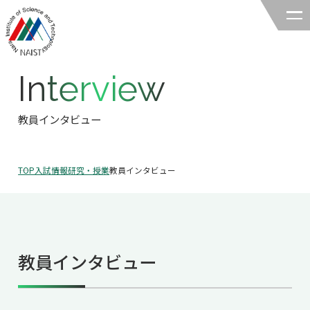
Interview
奈良先端科学技術大学院大学
バイオサイエンス領域
教員インタビュー
領域の紹介
TOP
入試情報
研究・授業
教員インタビュー
領域の紹介TOP
研究
領域長あいさつ
研究TOP
教育
領域の概要・特色
教員インタビュー
研究室一覧
教育TOP
キャリア
領域賞の紹介
教員一覧
研究室への配属
キャリアTOP
入試情報