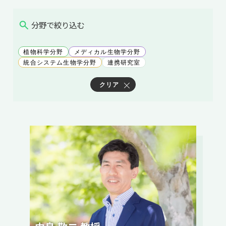
共用機器・設備紹介
セミナー情報
就職実績
入試情報TOP
分野で絞り込む
研究成果
5年一貫コースの
卒業生の声
国際化教育プログラム
受験
NAIST Edge BIO
アクセス
お問い
領域棟
植物科学分野
メディカル生物学分野
就職支援
合わせ
マップ
統合システム生物学分野
連携研究室
国際バイオゼミナール
研究＆授業
学内限定
ENGLISH
クリア
サマーキャンプ
イベント
海外ラボインターンシップ
受験生の方へ
在学生の方へ
生活
教職員の方へ
地域・一般の方へ
国際学生ワークショップ
保護者の方へ
企業・研究者の方へ
UCDリトリート
UCDオンラインゼミナール