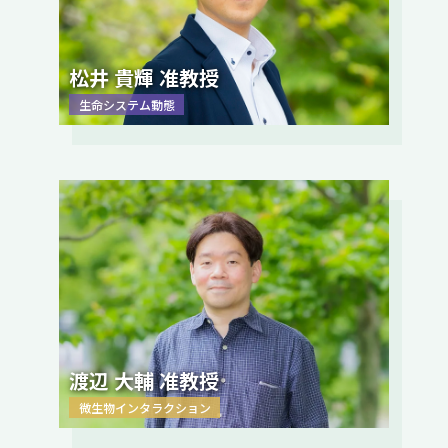
松井 貴輝 准教授
生命システム動態
渡辺 大輔 准教授
微生物インタラクション