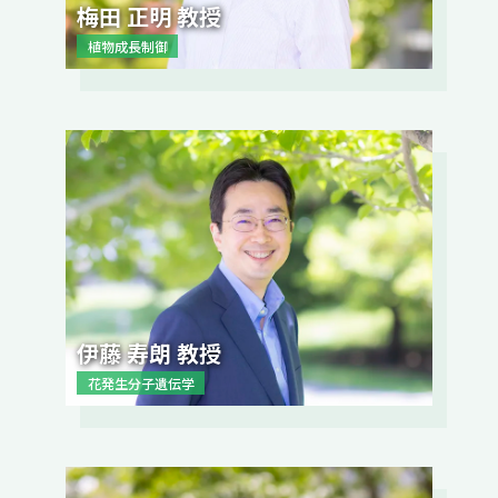
梅田 正明 教授
植物成長制御
伊藤 寿朗 教授
花発生分子遺伝学