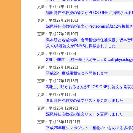
更新：平成27年2月19日
稲田特任准教授の論文がPLOS ONEに掲載されま
更新：平成27年2月18日
深尾特任准教授の論文がProteomics誌に2報
更新：平成27年2月10日
島本研と名城大学、倉田哲也特任准教授、坂本智
員 の共著論文がPNASに掲載されました
更新：平成27年2月3日
2期、4期生 元村一基さんがPlant & cell physi
更新：平成27年1月22日
平成26年度成果報告会を開催します
更新：平成27年1月13日
3期生 川舩かおるさんがPLOS ONEに論文を
更新：平成27年1月9日
倉田特任准教授の論文リストを更新しました
更新：平成26年12月9日
深尾特任准教授の論文リストを更新しました
更新：平成26年11月21日
平成26年度シンポジウム「植物の中をめぐる多様