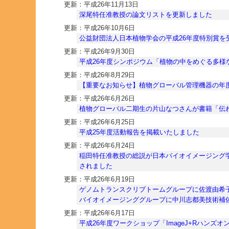
更新：平成26年11月13日
深尾特任准教授の論文リストを更新しました
更新：平成26年10月6日
公益財団法人日本植物学会の平成26年度特別賞を
更新：平成26年9月30日
平成26年度シンポジウム「植物の中をめぐる多様
更新：平成26年8月29日
【重要なお知らせ】植物グローバル管理機器の年
更新：平成26年6月26日
植物グローバル二期生の片山なつさんが書籍「伝
更新：平成26年6月25日
平成25年度活動報告を掲載いたしました
更新：平成26年6月24日
稲田特任准教授の総説が日本バイオイメージング
されました
更新：平成26年6月19日
ゲノムトランスクリプトームグループに佐渡由希
バイオイメージンググループに中川志都美技術補
更新：平成26年6月17日
平成26年度ワークショップ「ImageJ+Rハンズオ