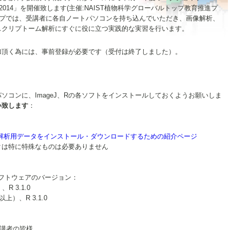
習2014」を開催致します(主催:NAIST植物科学グローバルトップ教育推進プ
ップでは、受講者に各自ノートパソコンを持ち込んでいただき、画像解析、
スクリプトーム解析にすぐに役に立つ実践的な実習を行います。
加頂く為には、事前登録が必要です（受付は終了しました）。
ソコンに、ImageJ、Rの各ソフトをインストールしておくようお願いしま
い致します
：
ン、解析用データをインストール・ダウンロードするための紹介ページ
クは特に特殊なものは必要ありません
フトウェアのバージョン：
、R 3.1.0
以上）、R 3.1.0
受講者の皆様