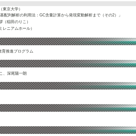
（東京大学）
)塩基配列解析の利用法：GC含量計算から発現変動解析まで（その2）」
拶（稲田のりこ）
ミレニアムホール）
教育推進プログラム
りこ、深尾陽一朗