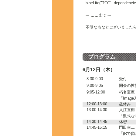
biocLite("TCC", dependenc
--- ここまで ---
不明な点などございました
プログラム
6月12日（木）
8:30-9:00
受付
9:00-9:05
開会の挨
9:05-12:00
朽名夏麿
「Ima
12:00-13:00
昼休み
13:00-14:30
入江直樹
「数式な
14:30-14:45
休憩
14:45-16:15
門田幸二
「(Rで