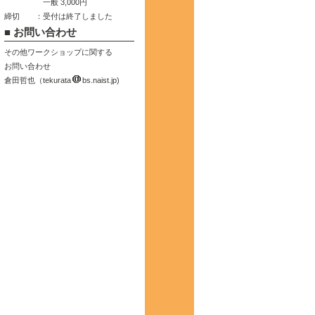
一般 3,000円
締切
：
受付は終了しました
■ お問い合わせ
その他ワークショップに関する
お問い合わせ
倉田哲也（tekurata
bs.naist.jp)