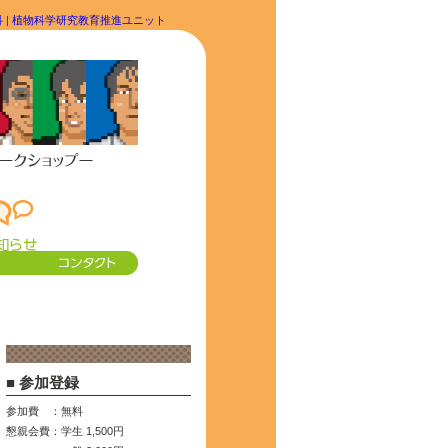
科
|
植物科学研究教育推進ユニット
■ 参加登録
参加費
：
無料
懇親会費
：
学生 1,500円