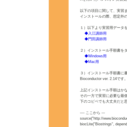
以下の項目に関して、実習
インストールの際、想定外
１）以下より実習用データ
◆入江講師用
◆門田講師用
２）インストール手順書を
◆Windows用
◆Mac用
３）インストール手順書に書い
Bioconductor ver. 2.14です
上記インストール手順はか
その一方で実習に必要な最低限
下のコピペでも大丈夫だと
---- ここから ---
source("http://www.bioconduc
biocLite("Biostrings", depe