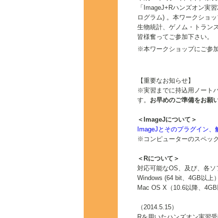
「ImageJ+Rハンズオン実
ログラム) 。本ワークショ
生物統計、ゲノム・トラン
皆様奮ってご参加下さい。
※本ワークショップにご参
【重要なお知らせ】
※実習までに持込用ノートパ
す。
お早めのご準備をお願
＜ImageJについて＞
ImageJとそのプラグイ
※コンピューターのスペッ
＜Rについて＞
対応可能なOS、及び、各ソ
Windows (64 bit、4GB以上）
Mac OS X（10.6以降、4GB
（2014.5.15）
Rを用いたハンズオン実習