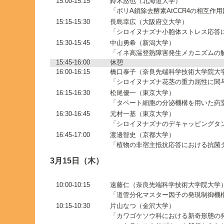
15:00-15:15
鈴木悠也（北海道大学）
「ポリA鎖除去酵素AtCCR4の相互作
15:15-15:30
長島幸広（大阪府立大学）
「シロイヌナズナ小胞体ストレス応答に
15:30-15:45
中山勇希（新潟大学）
「イネ高温登熟障害発生メカニズムの
15:45-16:00
休憩
16:00-16:15
橋口泰子（奈良先端科学技術大学院大
「シロイヌナズナ花茎の重力屈性に関与する
16:15-16:30
松尾優一（東京大学）
「タペート細胞の分泌機構を用いた葯
16:30-16:45
元村一基（東京大学）
「シロイヌナズナのデキャッピングタン
16:45-17:00
渡邊智史（京都大学）
「植物の非宿主抵抗応答における抗菌
3月15日（木）
10:00-10:15
遠藤仁（奈良先端科学技術大学院大学
「道管分化マスター因子の発現制御機
10:15-10:30
片山なつ（金沢大学）
「カワゴケソウ科における新奇形態の