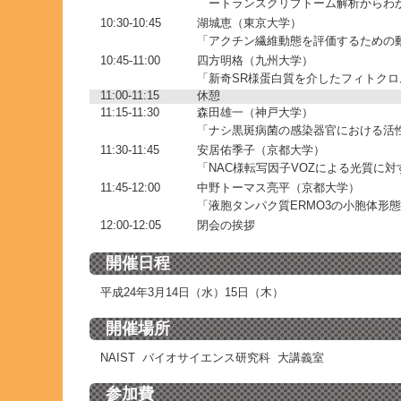
ートランスクリプトーム解析からわ
10:30-10:45
湖城恵（東京大学）
「アクチン繊維動態を評価するための
10:45-11:00
四方明格（九州大学）
「新奇SR様蛋白質を介したフィトク
11:00-11:15
休憩
11:15-11:30
森田雄一（神戸大学）
「ナシ黒斑病菌の感染器官における活
11:30-11:45
安居佑季子（京都大学）
「NAC様転写因子VOZによる光質に
11:45-12:00
中野トーマス亮平（京都大学）
「液胞タンパク質ERMO3の小胞体形
12:00-12:05
閉会の挨拶
開催日程
平成24年3月14日（水）15日（木）
開催場所
NAIST バイオサイエンス研究科 大講義室
参加費