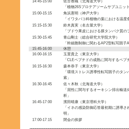
14:45-15:00
佐古香織（北海道大学）
「植物26Sプロテアソームサブユニット
15:00-15:15
角浜憲明（神戸大学）
「イワタバコ科植物の葉における温度
15:15-15:30
鈴木真実（名古屋大学）
「ブドウ果皮における膜タンパク質の
15:30-15:45
青山剛士（総合研究大学院大学）
「幹細胞制御に関わるAP2型転写因子
15:45-16:00
休憩
16:00-16:15
玉置貴之（東京大学）
「CLEペプチドの成熟に関与するペプ
16:15-16:30
森本恭子（東京大学）
「環境ストレス誘導性転写因子のタン
索」
16:30-16:45
佐々木秋（北海道大学）
「屈性に関与するオーキシン排出輸送体
析」
16:45-17:00
濱田晴康（東京理科大学）
「イネの感染防御応答最初期に誘導さ
明」
17:00-17:15
閉会の挨拶