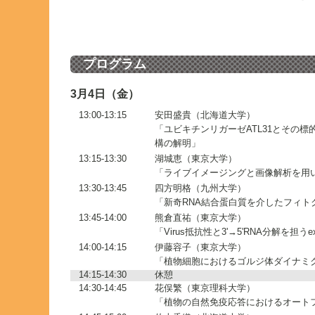
プログラム
3月4日（金）
13:00-13:15
安田盛貴（北海道大学）
「ユビキチンリガーゼATL31とその標的
構の解明」
13:15-13:30
湖城恵（東京大学）
「ライブイメージングと画像解析を用
13:30-13:45
四方明格（九州大学）
「新奇RNA結合蛋白質を介したフィト
13:45-14:00
熊倉直祐（東京大学）
「Virus抵抗性と3'→5'RNA分解を担うe
14:00-14:15
伊藤容子（東京大学）
「植物細胞におけるゴルジ体ダイナミ
14:15-14:30
休憩
14:30-14:45
花俣繁（東京理科大学）
「植物の自然免疫応答におけるオート