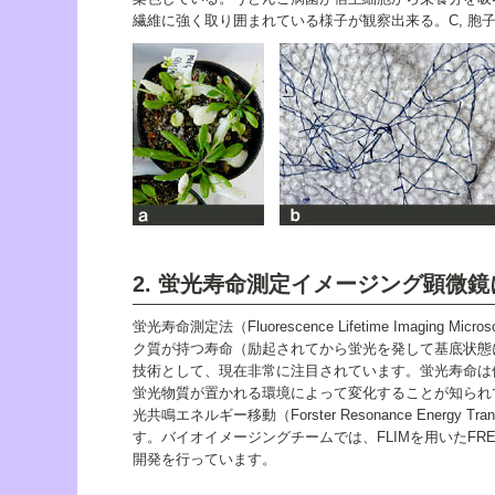
繊維に強く取り囲まれている様子が観察出来る。C, 胞子
2. 蛍光寿命測定イメージング顕微
蛍光寿命測定法（Fluorescence Lifetime Imaging
ク質が持つ寿命（励起されてから蛍光を発して基底状態
技術として、現在非常に注目されています。蛍光寿命は
蛍光物質が置かれる環境によって変化することが知られ
光共鳴エネルギー移動（Forster Resonance Energy
す。バイオイメージングチームでは、FLIMを用いたF
開発を行っています。