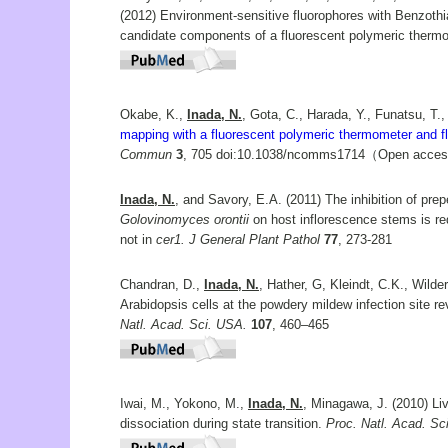
(2012) Environment-sensitive fluorophores with Benzoth
candidate components of a fluorescent polymeric therm
Okabe, K.,
Inada, N.
, Gota, C., Harada, Y., Funatsu, T
mapping with a fluorescent polymeric thermometer and f
Commun
3
, 705 doi:10.1038/ncomms1714（Open acce
Inada, N.
, and Savory, E.A. (2011) The inhibition of pr
Golovinomyces orontii
on host inflorescence stems is re
not in
cer1.
J General Plant Pathol
77
, 273-281
Chandran, D.,
Inada, N.
, Hather, G, Kleindt, C.K., Wild
Arabidopsis cells at the powdery mildew infection site r
Natl. Acad. Sci. USA.
107
, 460–465
Iwai, M., Yokono, M.,
Inada, N.
, Minagawa, J. (2010) Li
dissociation during state transition.
Proc. Natl. Acad. Sc