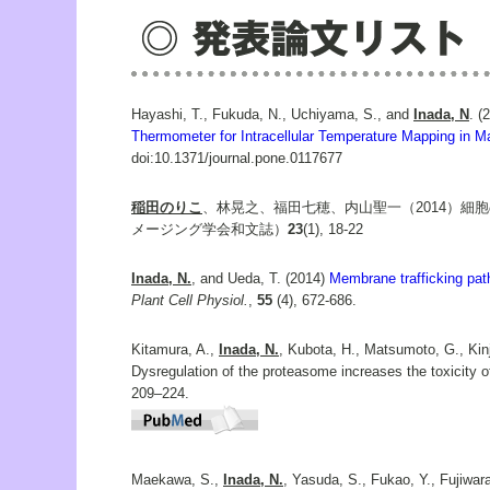
Hayashi, T., Fukuda, N., Uchiyama, S., and
Inada, N
. (
Thermometer for Intracellular Temperature Mapping in M
doi:10.1371/journal.pone.0117677
稲田のりこ
、林晃之、福田七穂、内山聖一（2014）細
メージング学会和文誌）
23
(1), 18-22
Inada, N.
, and Ueda, T. (2014)
Membrane trafficking path
Plant Cell Physiol.
,
55
(4), 672-686.
Kitamura, A.,
Inada, N.
, Kubota, H., Matsumoto, G., Kin
Dysregulation of the proteasome increases the toxicity
209–224.
Maekawa, S.,
Inada, N.
, Yasuda, S., Fukao, Y., Fujiwar