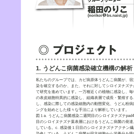
(norikoi
bs.naist.jp)
1. うどんこ病菌感染確立機構の解析
私たちのグループでは、カビ病原体うどんこ病菌が、宿
染を確立するのか、また、それに対してシロイヌナズナ
て研究を進めています。一万種近くの植物に感染し、毎
の表皮細胞特異的に感染し、組織表層で成長・繁殖する
し、感染に際しての感染細胞内の動態変化、うどん粉病
ングを始めとした様々な手法により解析しています。
図１a. うどんこ病菌感染二週間目のシロイヌナズナpad
目のシロイヌナズナ葉表層におけるうどんこ病菌の発達
している。c. 感染後１日目のシロイヌナズナアクチン繊
染色している。うどんこ病菌が宿主細胞から栄養分を吸