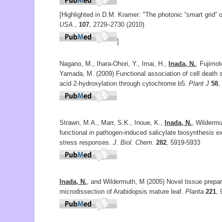
[Highlighted in D.M. Kramer: "The photonic “smart grid” o
USA.
,
107
, 2729–2730 (2010)
]
Nagano, M., Ihara-Ohori, Y., Imai, H.,
Inada, N.
, Fujimot
Yamada, M. (2009) Functional association of cell death su
acid 2-hydroxylation through cytochrome b5.
Plant J
58
,
Strawn, M.A., Marr, S.K., Inoue, K.,
Inada, N.
, Wildermu
functional in pathogen-induced salicylate biosynthesis exh
stress responses.
J. Biol. Chem.
282
, 5919-5933
Inada, N.
, and Wildermuth, M (2005) Novel tissue prepar
microdissection of Arabidopsis mature leaf.
Planta
221
, 