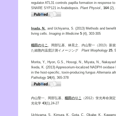
regulator ATL31 controls papilla formation in response to
SNARE SYP121 in Arabidopsis.
Plant Physiol.
,
164
(2),
Inada, N.
, and Uchiyama, S. (2013) Methods and benefits
living cells.
Imaging in Medicine
5
(4), 303-305
稲田のりこ
、岡部弘基、林晃之、内山聖一（2013）新
た細胞内温度計測イメージング
Plant Morphology
25
, 
Morita, Y., Hyon, G.S., Hosogi, N., Miyata, N., Nakayas
Ikeda, K. (2013) Appresorium-localized NADPH oxidase B
in the host-specific, toxin-producing fungus
Alternaria al
Pathology
14
(4), 365-378
内山聖一、岡部弘基、
稲田のりこ
（2012）蛍光寿命
光化学
43
(1),24-27
Uchiyama, S., Kimura, K., Gota, C., Okabe, K., Kawamo