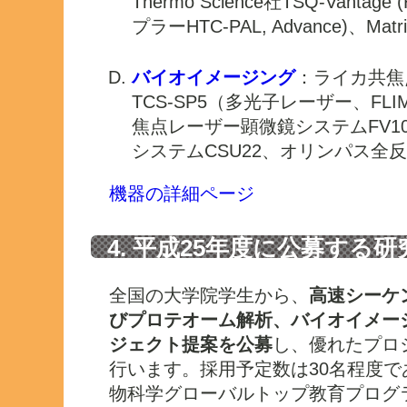
Thermo Science社TSQ-Vant
プラーHTC-PAL, Advance)、Matri
バイオイメージング
：ライカ共焦
TCS-SP5（多光子レーザー、F
焦点レーザー顕微鏡システムFV1
システムCSU22、オリンパス全
機器の詳細ページ
4. 平成25年度に公募する
全国の大学院学生から、
高速シーケ
びプロテオーム解析、バイオイメー
ジェクト提案を公募
し、優れたプロ
行います。採用予定数は30名程度であ
物科学グローバルトップ教育プログ