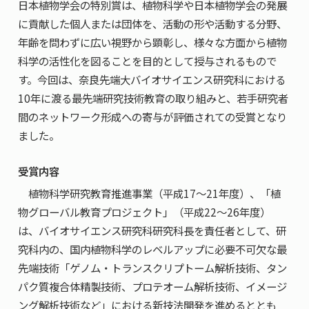
日本植物学会の特別賞は、植物科学や日本植物学会の発展
に貢献した個人または団体を、活動の形や活動する分野、
年齢を問わずに広い視野から顕彰し、様々な方面から植物
科学の活性化を図ることを目的として授与されるもので
す。今回は、奈良先端大バイオサイエンス研究科における
10年に渡る最先端研究技術教育の取り組みと、若手研究者
間のネットワーク形成への寄与が評価されての受賞となり
ました。
受賞内容
植物科学研究教育推進事業（平成17～21年度）、「植
物グローバル教育プロジェクト」（平成22～26年度）
は、バイオサイエンス研究科研究科長を責任者として、研
究科内の、国内植物科学のレベルアップに必要不可欠な最
先端技術「ゲノム・トランスクリプトーム解析技術、タン
パク質複合体精製技術、プロテオーム解析技術、イメージ
ング解析技術など」における新技法開発を進めるととも