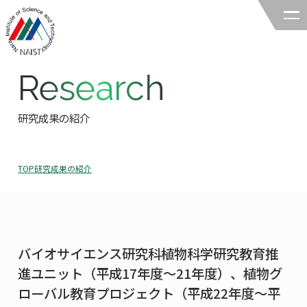
Research
奈良先端科学技術大学院大学
バイオサイエンス領域
研究成果の紹介
領域の紹介
TOP
研究成果の紹介
領域の紹介TOP
研究
領域長あいさつ
研究TOP
教育
領域の概要・特色
バイオサイエンス研究科植物科学研究教育推
研究室一覧
教育TOP
キャリア
進ユニット（平成17年度～21年度）、植物グ
領域賞の紹介
教員一覧
ローバル教育プロジェクト（平成22年度～平
研究室への配属
キャリアTOP
入試情報