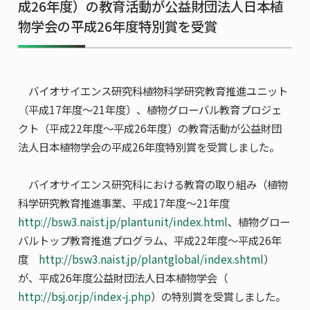
成26年度）の教育活動が公益財団法人日本植
共用機器・設備紹介
セミナー情報
就職実績
物学会の平成26年度特別賞を受賞
入試情報TOP
研究成果
5年一貫コースの
卒業生の声
国際化教育プログラム
受験
NAIST Edge BIO
アクセス
お問い
領域棟
就職支援
合わせ
マップ
国際バイオゼミナール
バイオサイエンス研究科植物科学研究教育推進ユニット
研究＆授業
（平成17年度～21年度）、植物グローバル教育プロジェ
学内限定
ENGLISH
サマーキャンプ
イベント
クト（平成22年度～平成26年度）の教育活動が公益財団
法人日本植物学会の平成26年度特別賞を受賞しました。
海外ラボインターンシップ
受験生の方へ
在学生の方へ
生活
教職員の方へ
地域・一般の方へ
国際学生ワークショップ
保護者の方へ
バイオサイエンス研究科における教育の取り組み（植物
企業・研究者の方へ
科学研究教育推進事業、平成17年度～21年度
UCDリトリート
http://bsw3.naist.jp/plantunit/index.html
、植物グロー
UCDオンラインゼミナール
バルトップ教育推進プログラム、平成22年度～平成26年
度
http://bsw3.naist.jp/plantglobal/index.shtml
）
が、平成26年度公益財団法人日本植物学会（
http://bsj.or.jp/index-j.php
）の特別賞を受賞しました。