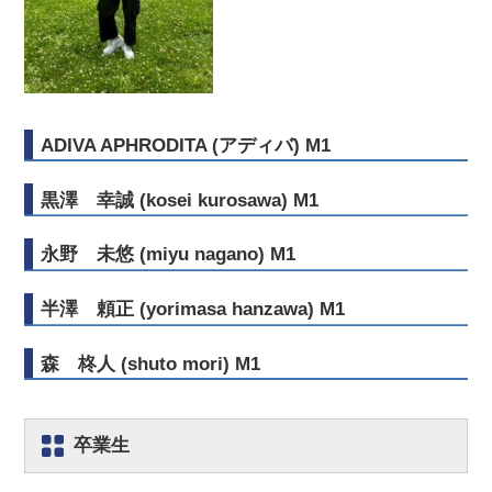
ADIVA APHRODITA (アディバ) M1
黒澤 幸誠 (kosei kurosawa) M1
永野 未悠 (miyu nagano) M1
半澤 頼正 (yorimasa hanzawa) M1
森 柊人 (shuto mori) M1
卒業生