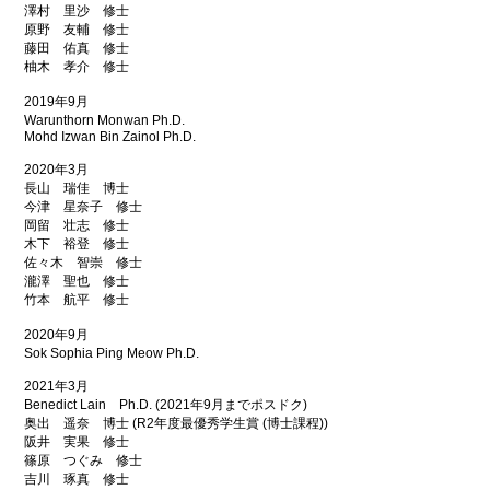
澤村 里沙 修士
原野 友輔 修士
藤田 佑真 修士
柚木 孝介 修士
2019年9月
Warunthorn Monwan Ph.D.
Mohd Izwan Bin Zainol Ph.D.
2020年3月
長山 瑞佳 博士
今津 星奈子 修士
岡留 壮志 修士
木下 裕登 修士
佐々木 智崇 修士
瀧澤 聖也 修士
竹本 航平 修士
2020年9月
Sok Sophia Ping Meow Ph.D.
2021年3月
Benedict Lain Ph.D. (2021年9月までポスドク)
奥出 遥奈 博士 (R2年度最優秀学生賞 (博士課程))
阪井 実果 修士
篠原 つぐみ 修士
吉川 琢真 修士