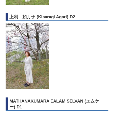
上利 如月子 (Kisaragi Agari) D2
MATHANAKUMARA EALAM SELVAN (エムケ
ー) D1