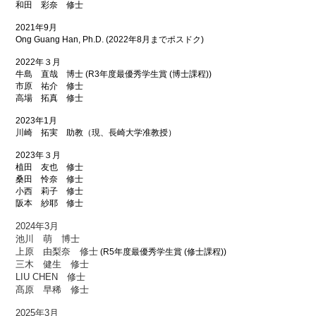
和田 彩奈 修士
2021年9月
Ong Guang Han, Ph.D. (2022年8月までポスドク)
2022年３月
牛島 直哉 博士 (R3年度最優秀学生賞
(博士課程)
)
市原 祐介 修士
高場 拓真 修士
2023年1月
川崎 拓実 助教（現、長崎大学准教授）
2023年３月
植田 友也 修士
桑田 怜奈 修士
小西 莉子 修士
阪本 紗耶 修士
2024年3月
池川 萌 博士
上原 由梨奈 修士
(R5年度最優秀学生賞 (修士課程))
三木 健生 修士
LIU CHEN 修士
髙原 早稀 修士
2025年3月