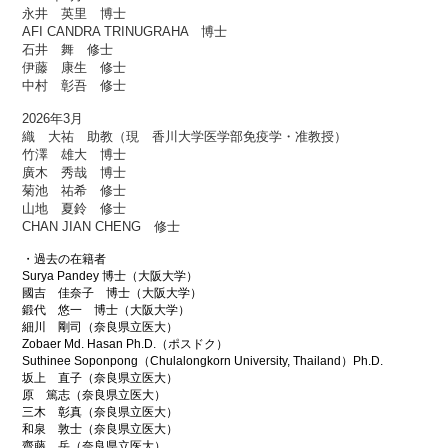
永井 英里 博士
AFI CANDRA TRINUGRAHA 博士
石井 舞 修士
伊藤 康生 修士
中村 彰吾 修士
2026年3月
織 大祐 助教（現 香川大学医学部免疫学・准教授）
竹澤 雄大 博士
廣木 秀哉 博士
菊池 祐希 修士
山地 夏鈴 修士
CHAN JIAN CHENG 修士
・過去の在籍者
Surya Pandey 博士（大阪大学）
國吉 佳奈子 博士（大阪大学）
鍛代 悠一 博士（大阪大学）
細川 剛司（奈良県立医大）
Zobaer Md. Hasan Ph.D.（ポスドク）
Suthinee Soponpong（Chulalongkorn University, Thailand）Ph.D.
坂上 直子（奈良県立医大）
原 篤志（奈良県立医大）
三木 彰真（奈良県立医大）
和泉 敦士（奈良県立医大）
齋藤 岳（奈良県立医大）