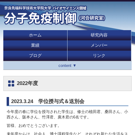
ホーム
研究内容
業績
メンバー
ブログ
リンク
content ▼
2022年度
2023.3.24 学位授与式＆送別会
今年度の春に学位を授与された学生は、修士の植田君、桑田さん、小
西さん、阪本さん、竹澤君、廣木君の6名です。
皆様、おめでとうございます。
来年度からは、社会人、博士課程学生など、それぞれ新たな生活をス