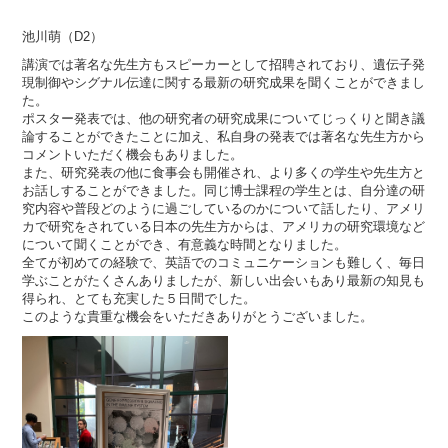
池川萌（D2）
講演では著名な先生方もスピーカーとして招聘されており、遺伝子発
現制御やシグナル伝達に関する最新の研究成果を聞くことができまし
た。
ポスター発表では、他の研究者の研究成果についてじっくりと聞き議
論することができたことに加え、私自身の発表では著名な先生方から
コメントいただく機会もありました。
また、研究発表の他に食事会も開催され、より多くの学生や先生方と
お話しすることができました。同じ博士課程の学生とは、自分達の研
究内容や普段どのように過ごしているのかについて話したり、アメリ
カで研究をされている日本の先生方からは、アメリカの研究環境など
について聞くことができ、有意義な時間となりました。
全てが初めての経験で、英語でのコミュニケーションも難しく、毎日
学ぶことがたくさんありましたが、新しい出会いもあり最新の知見も
得られ、とても充実した５日間でした。
このような貴重な機会をいただきありがとうございました。