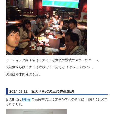
ミーティング終了後はミナミこと大阪の難波のスポーツバーへ。
先端大からはミナミは近鉄で３０分ほど（けっこう近い）。
次回は年末開催の予定。
2014.06.12 阪大IFReCの三澤先生来訪
阪大IFReC
審良研
で活躍中の三澤先生が学会の合間に（遊びに）来て
くれました。