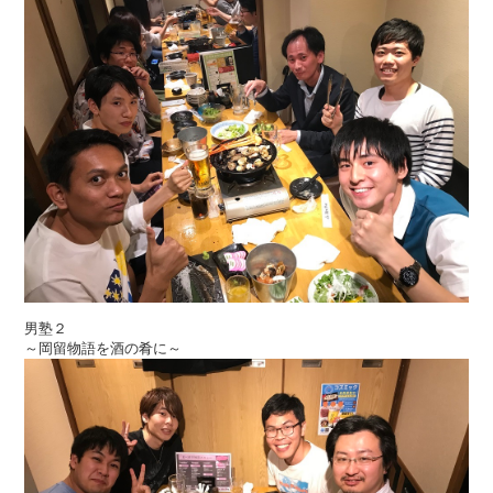
男塾２
～岡留物語を酒の肴に～