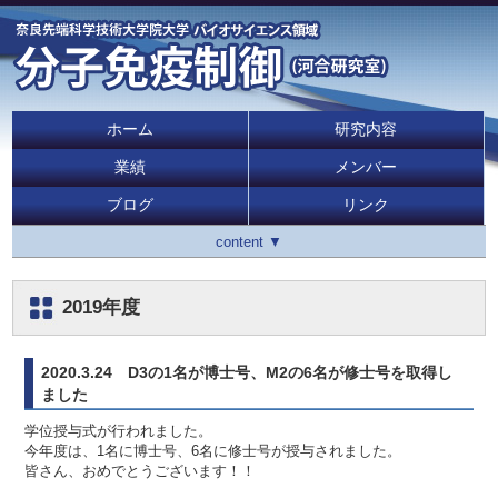
ホーム
研究内容
業績
メンバー
ブログ
リンク
content ▼
2019年度
2020.3.24 D3
の1名が博士号、M2の6名が修士号を取得し
ました
学位授与式が行われました。
今年度は、1名に博士号、6名に修士号が授与されました。
皆さん、おめでとうございます！！