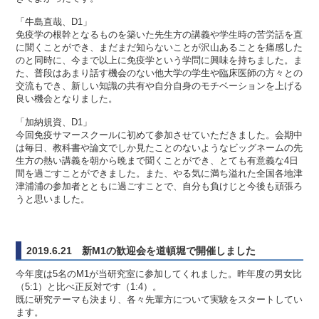
「牛島直哉、D1」
免疫学の根幹となるものを築いた先生方の講義や学生時の苦労話を直
に聞くことができ、まだまだ知らないことが沢山あることを痛感した
のと同時に、今まで以上に免疫学という学問に興味を持ちました。ま
た、普段はあまり話す機会のない他大学の学生や臨床医師の方々との
交流もでき、新しい知識の共有や自分自身のモチベーションを上げる
良い機会となりました。
「加納規資、D1」
今回免疫サマースクールに初めて参加させていただきました。会期中
は毎日、教科書や論文でしか見たことのないようなビッグネームの先
生方の熱い講義を朝から晩まで聞くことができ、とても有意義な4日
間を過ごすことができました。また、やる気に満ち溢れた全国各地津
津浦浦の参加者とともに過ごすことで、自分も負けじと今後も頑張ろ
うと思いました。
2019.6.21 新M1の歓迎会を道頓堀で開催しました
今年度は5名のM1が当研究室に参加してくれました。昨年度の男女比
（5:1）と比べ正反対です（1:4）。
既に研究テーマも決まり、各々先輩方について実験をスタートしてい
ます。