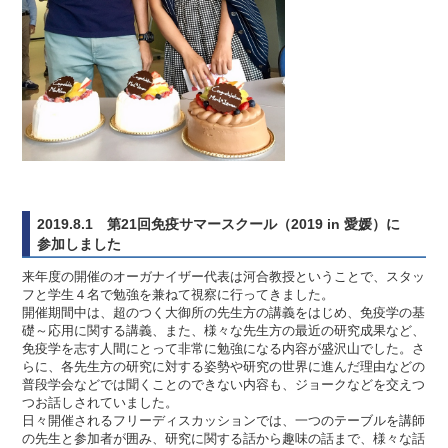
2019.8.1 第21回免疫サマースクール（2019 in 愛媛）に
参加しました
来年度の開催のオーガナイザー代表は河合教授ということで、スタッ
フと学生４名で勉強を兼ねて視察に行ってきました。
開催期間中は、超のつく大御所の先生方の講義をはじめ、免疫学の基
礎～応用に関する講義、また、様々な先生方の最近の研究成果など、
免疫学を志す人間にとって非常に勉強になる内容が盛沢山でした。さ
らに、各先生方の研究に対する姿勢や研究の世界に進んだ理由などの
普段学会などでは聞くことのできない内容も、ジョークなどを交えつ
つお話しされていました。
日々開催されるフリーディスカッションでは、一つのテーブルを講師
の先生と参加者が囲み、研究に関する話から趣味の話まで、様々な話