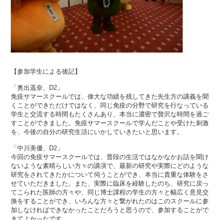
【参加学生による後記】
「奥出遥奈、D2」
免疫サマースクールでは、偉大な功績を残してきた先生方の講義を聞
くことができただけではなく、同じ免疫の分野で研究を行なっている
学生と交流する時間もたくさんあり、本当に濃密で贅沢な時間を過ご
すことができました。免疫サマースクールで学んだことや受けた刺激
を、今後の自分の研究生活にいかしていきたいと思います。
「中川美優、D2」
今回の免疫サマースクールでは、普段の生活ではなかなかお話を聞け
ないような素晴らしい方々の講演で、最新の研究や実際にどのような
研究をされてきたかについて伺うことができ、本当に貴重な体験をさ
せていただきました。また、実際に臨床を経験したのち、研究に戻っ
てこられた医師の方々や、同じ博士課程の学生の方々と幅広く意見交
換をすることができ、いろんな方々と繋がれたのはこのスクールに参
加しなければできなかったことだろうと思うので、参加することがで
きてよかったです。