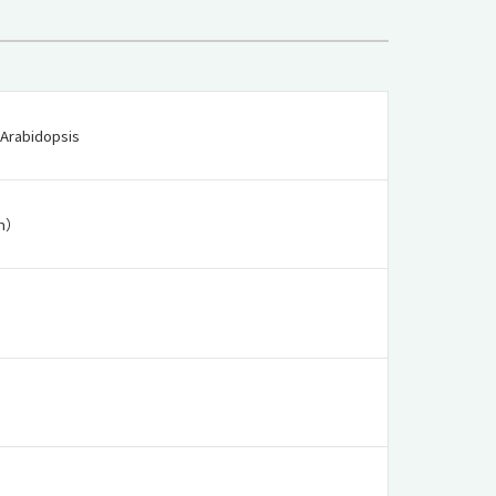
 Arabidopsis
on）