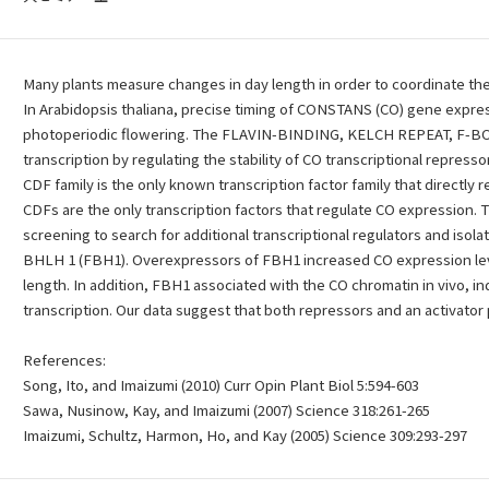
Many plants measure changes in day length in order to coordinate th
In Arabidopsis thaliana, precise timing of CONSTANS (CO) gene expre
photoperiodic flowering. The FLAVIN-BINDING, KELCH REPEAT, F-BOX
transcription by regulating the stability of CO transcriptional repres
CDF family is the only known transcription factor family that directly 
CDFs are the only transcription factors that regulate CO expression
screening to search for additional transcriptional regulators and is
BHLH 1 (FBH1). Overexpressors of FBH1 increased CO expression leve
length. In addition, FBH1 associated with the CO chromatin in vivo, in
transcription. Our data suggest that both repressors and an activator 
References:
Song, Ito, and Imaizumi (2010) Curr Opin Plant Biol 5:594-603
Sawa, Nusinow, Kay, and Imaizumi (2007) Science 318:261-265
Imaizumi, Schultz, Harmon, Ho, and Kay (2005) Science 309:293-297