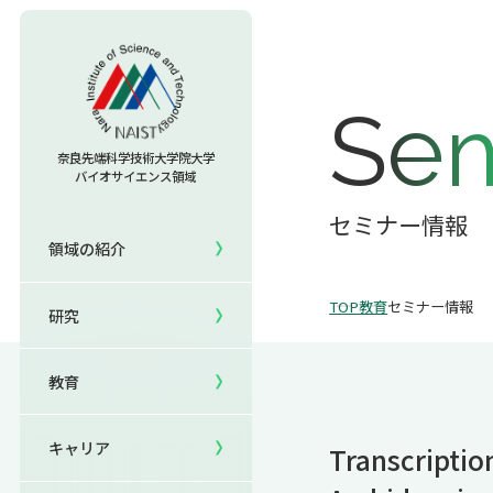
教育TOP
Sem
研究室への配属
奈良先端科学技術大学院大学
バイオサイエンス領域
セミナー情報
研究TOP
入試情報TOP
セミナー情報
領域の紹介
5年一貫コースの
領域の紹介TOP
研究室一覧
キャリアTOP
受験
国際化教育プログラム
TOP
教育
セミナー情報
研究
領域長あいさつ
教員一覧
就職実績
研究＆授業
国際バイオゼミナール
領域の概要・特色
共用機器・設備紹介
卒業生の声
イベント
サマーキャンプ
教育
領域賞の紹介
研究成果
就職支援
生活
海外ラボインターンシップ
キャリア
Transcriptio
NAIST Edge BIO
保護者の方へ
国際学生ワークショップ