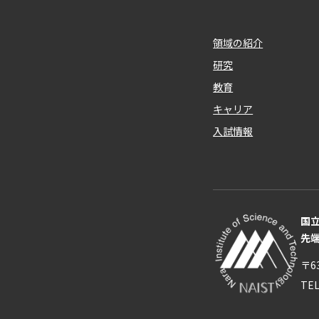
領域の紹介
研究
教育
キャリア
入試情報
国
先
〒6
TE