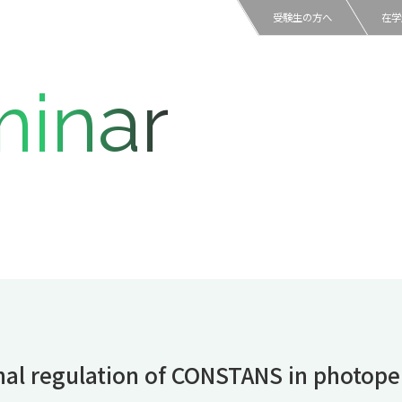
受験生の方へ
在学
inar
nal regulation of CONSTANS in photoper