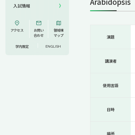
Arabidopsis
入試情報
UCDリトリート
UCDオンラインゼミナール
アクセス
お問い
領域棟
合わせ
マップ
演題
学内限定
ENGLISH
講演者
使用言語
日時
場所