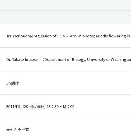
Transcriptional regulation of CONSTANS in photoperiodic flowering in
Dr. Takato Imaizumi（Department of Biology, University of Washingt
English
2011年9月20日(火曜日) 13：30～15：00
大セミナー室