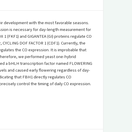
eir development with the most favorable seasons.
ssion is necessary for day-length measurement for
 1 (FKF1) and GIGANTEA (GI) proteins regulate CO
sor, CYCLING DOF FACTOR 1 (CDF1). Currently, the
regulates the CO expression. It is improbable that
. Therefore, we performed yeast one-hybrid
olated a bHLH transcription factor named FLOWERING
ls and caused early flowering regardless of day-
dicating that FBH1 directly regulates CO
precisely control the timing of daily CO expression.