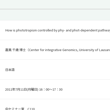
How is phototropism controlled by phy- and phot-dependent pathways
嘉美 千歳 博士（Center for integrative Genomics, University of Lausan
日本語
2011年7月11日(月曜日) 16：00～17：30
中セミナー室 C110