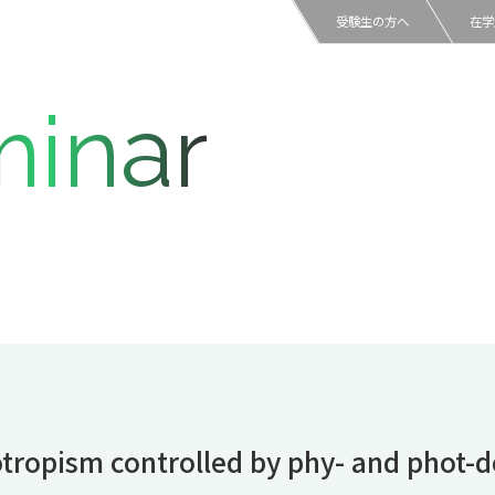
受験生の方へ
在学
inar
tropism controlled by phy- and phot-