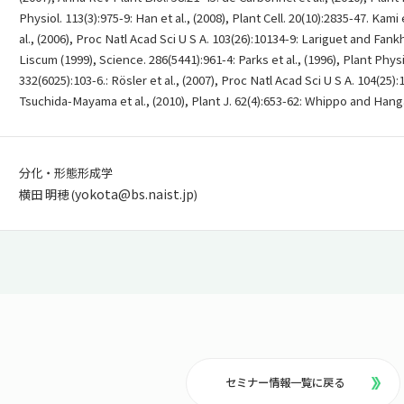
Physiol. 113(3):975-9: Han et al., (2008), Plant Cell. 20(10):2835-47. Kami 
al., (2006), Proc Natl Acad Sci U S A. 103(26):10134-9: Lariguet and Fank
Liscum (1999), Science. 286(5441):961-4: Parks et al., (1996), Plant Physio
332(6025):103-6.: Rösler et al., (2007), Proc Natl Acad Sci U S A. 104(25):1
Tsuchida-Mayama et al., (2010), Plant J. 62(4):653-62: Whippo and Hanga
分化・形態形成学
yokota@bs.naist.jp
横田 明穂 (
)
セミナー情報一覧に戻る