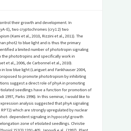
control their growth and development. In
hyA-E), two cryptochromes (cry1 2) two
m (Kami et al., 2010, Rizzini et al., 2011). The
an phot2 to blue light and is thus the primary
dentified a limited number of phototropin signaling
the phototropins and specifically work in
et et al., 2006, de Carbonnel et al., 2010).
 in low blue light (Lariguet and Fankhauser 2004,
 proposed to promote phototropism by inhibiting
tions suggest a direct role of phyA in promoting
 etiolated seedlings have a function for promotion of
 1997, Parks 1996). In this seminar, I would like to
expression analysis suggested that phyA signaling
 RPT2) which are strongly upregulated by nuclear
& phot- dependent signaling in hypocotyl growth
 elongation zone of etiolated seedlings. Christie
Physiol 152(3):1391-405: Janoudi e al., (1997), Plant