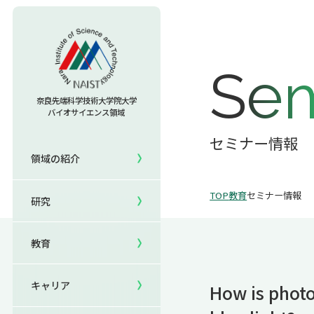
教育TOP
Sem
研究室への配属
奈良先端科学技術大学院大学
バイオサイエンス領域
セミナー情報
研究TOP
入試情報TOP
セミナー情報
領域の紹介
5年一貫コースの
領域の紹介TOP
研究室一覧
キャリアTOP
受験
国際化教育プログラム
TOP
教育
セミナー情報
研究
領域長あいさつ
教員一覧
就職実績
研究＆授業
国際バイオゼミナール
領域の概要・特色
共用機器・設備紹介
卒業生の声
イベント
サマーキャンプ
教育
領域賞の紹介
研究成果
就職支援
生活
海外ラボインターンシップ
キャリア
How is photo
NAIST Edge BIO
保護者の方へ
国際学生ワークショップ