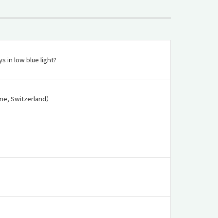
 in low blue light?
ne, Switzerland）