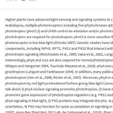
Higher plants have advanced light sensing and signaling systems to 
Arabidopsis, multiple photoreceptors including five phytochromes (p
phototropins (phot1 2) and UVR8 control de-etiolation and/or phototropis
phototropins are required for phototropism. phot1 is more sensitive th
photoreceptor in low blue light (Christie 2007). Genetic studies have i
components, including NPH3, RPT2, PKS1 and PKS2 that interact with 
phototropin signaling (Motchoulski et al., 1999, Sakai et al., 2001, Larigu
Interestingly, phyA and crys are also required for normal phototropism
Whippo and Hangarter 2004, Tsuchida-Mayama et al., 2010). phyA was
gravitropism (Lariguet and Fankhauser 2004). In addition, many publica
phototropism (Han et al., 2008, Rösler et al., 2007). Moreover, phyA in
phototropism by red light pretreatment before giving blue light (Janoudi
talk about 1) phyA nuclear signaling promotes phototropism, 2) Gene 
promotes gene expression of phototropism regulators (e.g. PKS1 and
phyA signaling in blue light, 3) PKS proteins may integrate the phy- 
orientation, 4) PKS may function for auxin accumulation or signaling in
(2007), Annu Rev Plant Biol. 58:21-45: de Carbonnel et al., (2010), Plant 