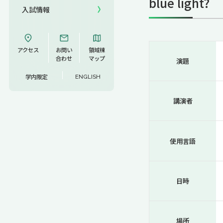
blue light?
入試情報
UCDリトリート
UCDオンラインゼミナール
アクセス
お問い
領域棟
合わせ
マップ
演題
学内限定
ENGLISH
講演者
使用言語
日時
場所