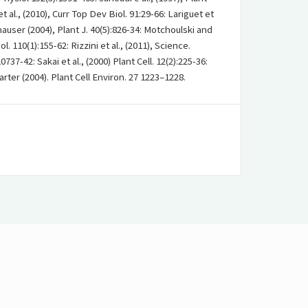
et al., (2010), Curr Top Dev Biol. 91:29-66: Lariguet et
hauser (2004), Plant J. 40(5):826-34: Motchoulski and
l. 110(1):155-62: Rizzini et al., (2011), Science.
0737-42: Sakai et al., (2000) Plant Cell. 12(2):225-36:
rter (2004). Plant Cell Environ. 27 1223–1228.