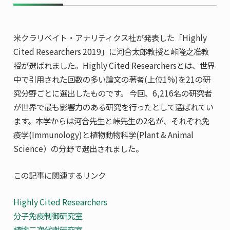
共用機器・設備紹介
セミナー情報
就職実績
入試情報TOP
研究成果
5年一貫コースの
米クラリベイト・アナリティクス社が発表した「Highly
卒業生の声
国際化教育プログラム
受験
NAIST Edge BIO
Cited Researchers 2019」に河合太郎教授と峠隆之准教
アクセス
お問い
領域棟
就職支援
合わせ
マップ
授が選ばれました。Highly Cited Researchersとは、世界
国際バイオゼミナール
研究＆授業
中で引用された回数の多い論文の著者(上位1%)を21の研
学内限定
ENGLISH
サマーキャンプ
イベント
究分野ごとに選出したものです。 今回、6,216名の研究者
が世界で最も影響力のある研究を行ったとして選ばれてい
海外ラボインターンシップ
受験生の方へ
在学生の方へ
生活
ます。本学からは河合先生と峠先生の2名が、それぞれ免
教職員の方へ
地域・一般の方へ
国際学生ワークショップ
保護者の方へ
疫学(Immunology)と植物動物科学(Plant & Animal
企業・研究者の方へ
Science）の分野で選出されました。
UCDリトリート
この記事に関連するリンク
UCDオンラインゼミナール
Highly Cited Researchers
分子免疫制御研究室
植物二次代謝研究室