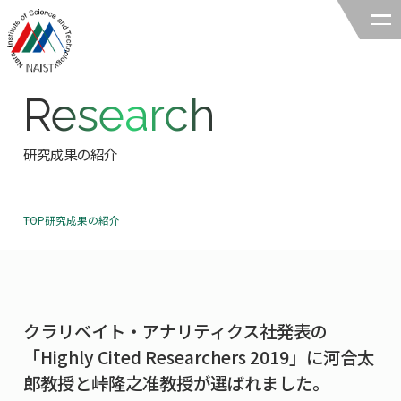
Research
奈良先端科学技術大学院大学
バイオサイエンス領域
研究成果の紹介
領域の紹介
TOP
研究成果の紹介
領域の紹介TOP
研究
領域長あいさつ
研究TOP
教育
領域の概要・特色
クラリベイト・アナリティクス社発表の
研究室一覧
教育TOP
キャリア
「Highly Cited Researchers 2019」に河合太
領域賞の紹介
教員一覧
郎教授と峠隆之准教授が選ばれました。
研究室への配属
キャリアTOP
入試情報