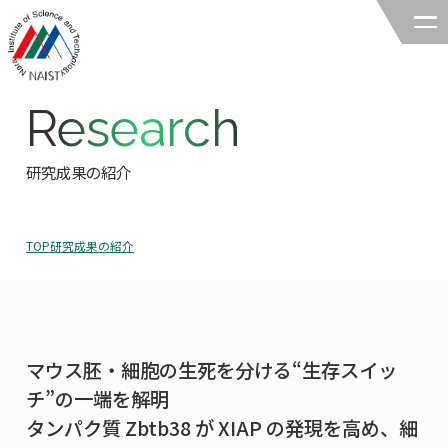
Research
奈良先端科学技術大学院大学
バイオサイエンス領域
研究成果の紹介
領域の紹介
TOP
研究成果の紹介
領域の紹介TOP
研究
領域長あいさつ
研究TOP
教育
領域の概要・特色
マウス胚・細胞の生死を分ける“生存スイッ
研究室一覧
教育TOP
キャリア
チ”の一端を解明
領域賞の紹介
教員一覧
タンパク質 Zbtb38 が XIAP の発現を高め、細
研究室への配属
キャリアTOP
入試情報