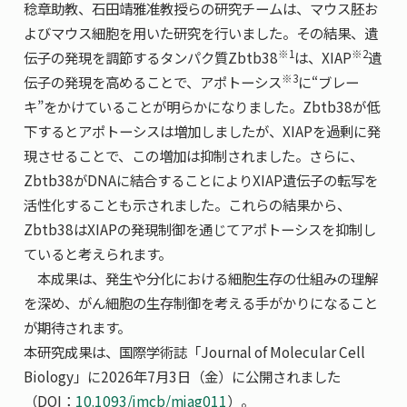
稔章助教、石田靖雅准教授らの研究チームは、マウス胚お
よびマウス細胞を用いた研究を行いました。その結果、遺
※1
※2
伝子の発現を調節するタンパク質Zbtb38
は、XIAP
遺
※3
伝子の発現を高めることで、アポトーシス
に“ブレー
キ”をかけていることが明らかになりました。Zbtb38が低
下するとアポトーシスは増加しましたが、XIAPを過剰に発
現させることで、この増加は抑制されました。さらに、
Zbtb38がDNAに結合することによりXIAP遺伝子の転写を
活性化することも示されました。これらの結果から、
Zbtb38はXIAPの発現制御を通じてアポトーシスを抑制し
ていると考えられます。
本成果は、発生や分化における細胞生存の仕組みの理解
を深め、がん細胞の生存制御を考える手がかりになること
が期待されます。
本研究成果は、国際学術誌「Journal of Molecular Cell
Biology」に2026年7月3日（金）に公開されました
（DOI：
10.1093/jmcb/mjag011
）。