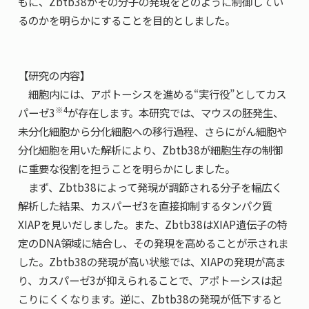
もに、Zbtb38がその分子の発現をどのように制御してい
るのかを明らかにすることを目的としました。
【研究の内容】
細胞内には、アポトーシスを進める“実行役”としてカス
※4
パーゼ3
が存在します。本研究では、マウスの胚発生、
未分化細胞から分化細胞への移行過程、さらにがん細胞や
分化細胞を用いた解析により、Zbtb38が細胞生存の制御
に重要な役割を担うことを明らかにしました。
まず、Zbtb38によって発現が調節される分子を幅広く
解析した結果、カスパーゼ3を直接抑制するタンパク質
XIAPを見いだしました。また、Zbtb38はXIAP遺伝子の特
定のDNA領域に結合し、その発現を高めることが示されま
した。Zbtb38の発現が高い状態では、XIAPの発現が高ま
り、カスパーゼ3が抑えられることで、アポトーシスは起
こりにくくなります。逆に、Zbtb38の発現が低下すると