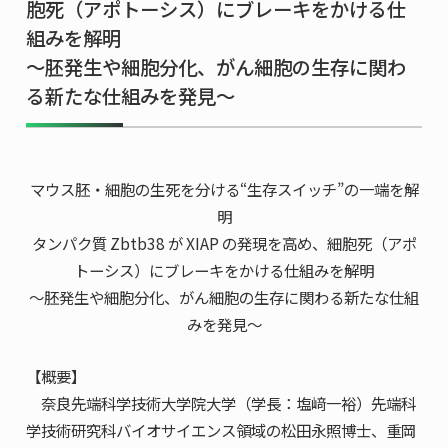
胞死（アポトーシス）にブレーキをかける仕
共用機器・設備紹介
セミナー情報
就職実績
組みを解明
入試情報TOP
研究成果
～胚発生や細胞分化、がん細胞の生存に関わ
5年一貫コースの
卒業生の声
国際化教育プログラム
受験
る新たな仕組みを発見～
NAIST Edge BIO
アクセス
お問い
領域棟
就職支援
合わせ
マップ
国際バイオゼミナール
研究＆授業
学内限定
ENGLISH
サマーキャンプ
イベント
マウス胚・細胞の生死を分ける“生存スイッチ”の一端を解
海外ラボインターンシップ
受験生の方へ
在学生の方へ
明
生活
タンパク質 Zbtb38 が XIAP の発現を高め、細胞死（アポ
教職員の方へ
地域・一般の方へ
国際学生ワークショップ
保護者の方へ
トーシス）にブレーキをかける仕組みを解明
企業・研究者の方へ
～胚発生や細胞分化、がん細胞の生存に関わる新たな仕組
UCDリトリート
みを発見～
UCDオンラインゼミナール
【概要】
奈良先端科学技術大学院大学（学長：塩﨑一裕）先端科
学技術研究科バイオサイエンス領域の松田永照博士、重岡