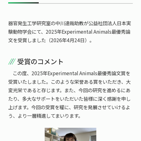
共用機器・設備紹介
セミナー情報
就職実績
入試情報TOP
研究成果
5年一貫コースの
器官発生工学研究室の中川達哉助教が公益社団法人日本実
卒業生の声
国際化教育プログラム
受験
NAIST Edge BIO
験動物学会にて、2025年Experimental Animals最優秀論
アクセス
お問い
領域棟
就職支援
合わせ
マップ
文を受賞しました（2026年4月24日）。
国際バイオゼミナール
研究＆授業
学内限定
ENGLISH
サマーキャンプ
イベント
受賞のコメント
海外ラボインターンシップ
受験生の方へ
在学生の方へ
生活
この度、
2025
年
Experimental Animals
最優秀論文賞を
教職員の方へ
地域・一般の方へ
国際学生ワークショップ
保護者の方へ
受賞いたしました。このような栄誉ある賞をいただき、大
企業・研究者の方へ
変光栄であると存じます。また、今回の研究を進めるにあ
UCDリトリート
たり、多大なサポートをいただいた皆様に深く感謝を申し
上げます。今回の受賞を糧に、研究を発展させていけるよ
UCDオンラインゼミナール
う、より一層精進してまいります。