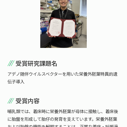
受賞研究課題名
アデノ随伴ウイルスベクターを用いた栄養外胚葉特異的遺
伝子導入
受賞内容
哺乳類では、着床時に栄養外胚葉が母体に接触し、着床後
に胎盤を形成して胎仔の発育を支えています。栄養外胚葉
および胎盤の機能を解明することは、正常な着床・妊娠過