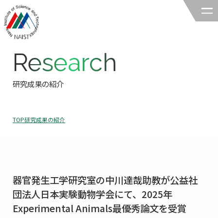
Research
奈良先端科学技術大学院大学
バイオサイエンス領域
研究成果の紹介
領域の紹介
TOP
研究成果の紹介
領域の紹介TOP
研究
領域長あいさつ
研究TOP
教育
領域の概要・特色
器官発生工学研究室の中川達哉助教が公益社
研究室一覧
教育TOP
キャリア
団法人日本実験動物学会にて、2025年
領域賞の紹介
教員一覧
Experimental Animals最優秀論文を受賞
研究室への配属
キャリアTOP
入試情報