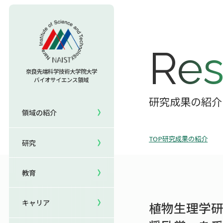
教育TOP
Res
研究室への配属
奈良先端科学技術大学院大学
バイオサイエンス領域
セミナー情報
研究TOP
入試情報TOP
研究成果の紹介
領域の紹介
5年一貫コースの
領域の紹介TOP
研究室一覧
キャリアTOP
受験
国際化教育プログラム
TOP
研究成果の紹介
研究
領域長あいさつ
教員一覧
就職実績
研究＆授業
国際バイオゼミナール
領域の概要・特色
共用機器・設備紹介
卒業生の声
イベント
サマーキャンプ
教育
領域賞の紹介
研究成果
就職支援
生活
海外ラボインターンシップ
キャリア
植物生理学研
NAIST Edge BIO
保護者の方へ
国際学生ワークショップ