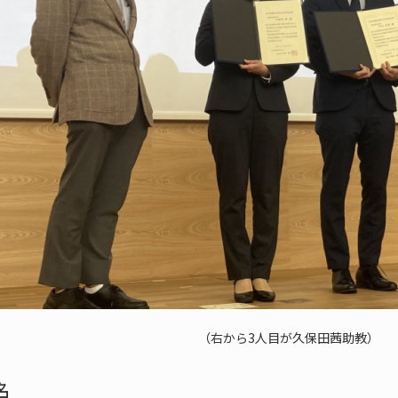
（右から3人目が久保田茜助教）
名