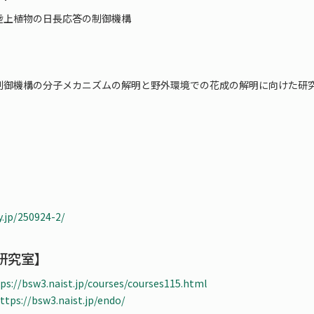
陸上植物の日長応答の制御機構
制御機構の分子メカニズムの解明と野外環境での花成の解明に向けた研
y.jp/250924-2/
研究室】
ps://bsw3.naist.jp/courses/courses115.html
ttps://bsw3.naist.jp/endo/