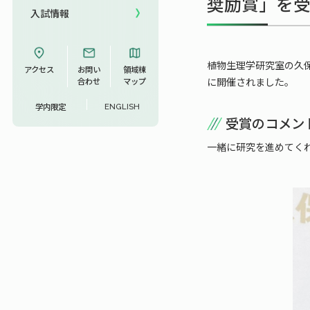
奨励賞」を
入試情報
UCDリトリート
UCDオンラインゼミナール
植物生理学研究室の久保
アクセス
お問い
領域棟
に開催されました。
合わせ
マップ
学内限定
ENGLISH
受賞のコメン
一緒に研究を進めてく