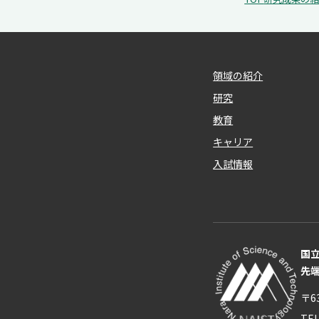
領域の紹介
研究
教育
キャリア
入試情報
国
先
〒6
TE