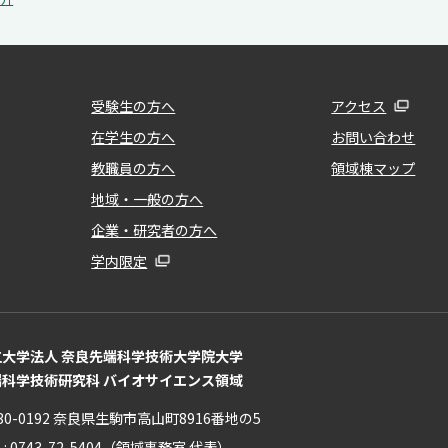
受験生の方へ
アクセス
在学生の方へ
お問い合わせ
教職員の方へ
領域棟マップ
地域・一般の方へ
企業・研究者の方へ
学内限定
立大学法人 奈良先端科学技術大学院大学
端科学技術研究科 バイオサイエンス領域
30-0192 奈良県生駒市高山町8916番地の5
L : 0743-72-5404（領域事務室 代表）