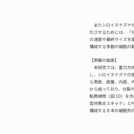
またシロイヌナズナの
化させるためには、「
の速度や最終サイズを
構成する多数の細胞の
【実験の結果】
本研究では、重力方向
し、シロイヌナズナの
ら表皮、皮層、内皮、
から成っており、分裂
転換植物（図 1D）
型共焦点スキャナ」と
構成する 8 本の細胞