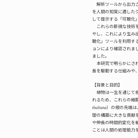
解析ツールから出力さ
を人間の知覚に適した
して提示する「可聴化
これらの新規な技術を統
やし、これにより生み
聴化」ツールを利用す
ョンにより確認されま
ました。
本研究で明らかにされ
長を駆動する仕組みや
【背景と目的】
植物は一生を通じて根
れるため、これらの細
）の根の先端は
thaliana
理の構築に大きな貢献
や伸長の時間的変化を
ことは人間の処理能力