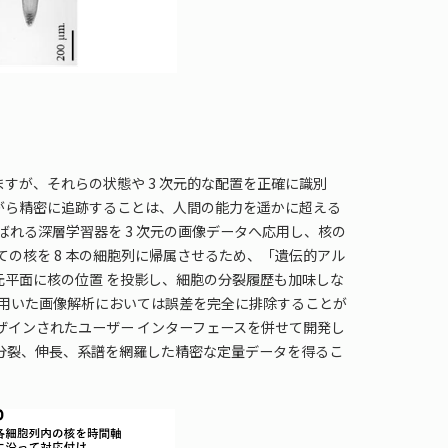
が、それらの状態や 3 次元的な配置を正確に識別
がら精密に追跡することは、人間の能力を遥かに超える
呼ばれる深層学習器を 3 次元の画像データへ応用し、核の
ての核を 8 本の細胞列に帰属させるため、「遺伝的アル
元平面に核の位置 を投影し、細胞の分裂履歴も加味しな
を用いた画像解析においては誤差を完全に排除することが
ザインされたユーザー インターフェースを併せて開発し
分裂、伸長、系譜を網羅した精密な定量データを得るこ