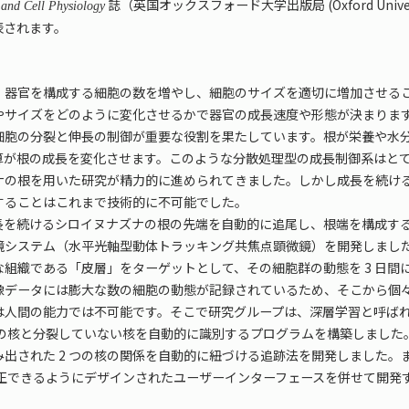
誌（英国オックスフォード大学出版局 (Oxford Univ
 and Cell Physiology
表されます。
器官を構成する細胞の数を増やし、細胞のサイズを適切に増加させるこ
やサイズをどのように変化させるかで器官の成長速度や形態が決まりま
細胞の分裂と伸長の制御が重要な役割を果たしています。根が栄養や水
算が根の成長を変化させます。このような分散処理型の成長制御系はと
ナの根を用いた研究が精力的に進められてきました。しかし成長を続け
することはこれまで技術的に不可能でした。
を続けるシロイヌナズナの根の先端を自動的に追尾し、根端を構成する個
鏡システム（水平光軸型動体トラッキング共焦点顕微鏡）を開発しまし
組織である「皮層」をターゲットとして、その細胞群の動態を 3 日間
画像データには膨大な数の細胞の動態が記録されているため、そこから個
は人間の能力では不可能です。そこで研究グループは、深層学習と呼ばれ
胞の核と分裂していない核を自動的に識別するプログラムを構築しました
み出された 2 つの核の関係を自動的に紐づける追跡法を開発しました
補正できるようにデザインされたユーザーインターフェースを併せて開発