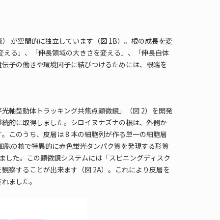
 が空間的に独立しています（図 1B）。根の成長を変
変える」、「伸長領域の大きさを変える」、「伸長自体
遺伝子の働きや環境因子に結びつけるためには、根端を
光軸型動体トラッキング共焦点顕微鏡」（図 2）を開発
て継続的に取得しました。シロイヌナズナの根は、外側か
。このうち、皮層は 8 本の細胞列が作る単一の細胞層
層細胞の核で特異的に赤色蛍光タンパク質を発現する形質
しました。この顕微鏡システムには「スピニングディスク
観察することが出来ます（図 2A）。これにより皮層を
されました。