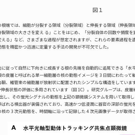
図１
根端では、細胞が分裂する領域（分裂領域）と伸長する領域（伸長領域）
分裂領域の大きさを変え る」ことをはじめ、「分裂自体の回数や頻度を
変える」など、さまざまな過程が想定されますが、これらの要素過程を
動態を精密かつ迅速に定量する手法の開発が不可欠でした。
に従って自然に下向きに成長する根の先端を自動的に追尾できる「水平
根の皮層と呼ばれる単一細胞層の核の動態イメージを 3 日間にわたっ
内鞘、維管束の細胞層が放射状に配置されたシンプルな構造をしています
や伸長状態の評価に多用されています（図 1C）。研究グループは、皮
を作出し、その蛍光シグナルの動態を上記の顕微鏡システムを用いて取得
呼ばれる検出器が装備されており、高速かつ低浸潤に器官の深部の蛍光を
列の核の 3 次元動態を、時間軸に沿って記録した 4 次元画像データが取得