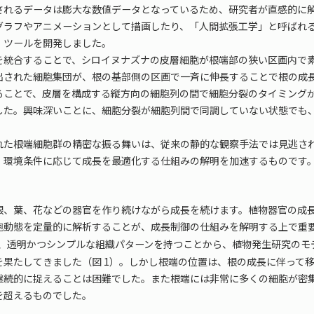
れるデータは膨大な数値データとなっているため、研究者が直感的に解
グラフやアニメーションとして描画したり、「人間拡張工学」と呼ばれ
」ツールを開発しました。
合することで、シロイヌナズナの皮層細胞が根端部の狭い区画内で素早く
出された細胞集団が、根の基部側の区画で一斉に伸長することで根の成
ることで、皮層を構成する縦方向の細胞列の間で細胞分裂のタイミング
した。興味深いことに、細胞分裂が細胞列間で同調していない状態でも
た根端細胞群の精密な振る舞いは、従来の静的な観察手法では見逃され
、環境条件に応じて成長を最適化する仕組みの解明を加速するものです
、葉、花などの器官を作り続けながら成長を続けます。植物器官の成長
胞動態を定量的に解析することが、成長制御の仕組みを解明する上で重
、透明かつシンプルな組織パターンを持つことから、植物発生研究のモ
を果たしてきました（図 1）。しかし根端の位置は、根の成長に伴って
継続的に捉えることは困難でした。また根端には非常に多くの細胞が密
を超えるものでした。