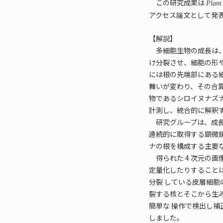
この研究成果は
Plant
アクセス論文として発
【解説】
多細胞生物の成長は、
け分裂させ、細胞の形
には根の先端部にある
舞いが変わり、その合
物であるシロイヌナズ
計測し、統合的に解釈
研究グループは、成長
連続的に取得する顕微
ナの根を構成する主要な
得られた 4 次元の
定量化したりすること
分裂 している皮層細
裂する核とそこから生
簡単な 操作で検出し
しました。