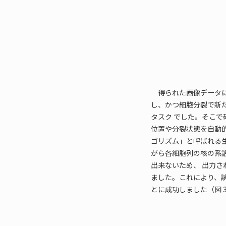
得られた画像データに
し、かつ細胞分裂で新
タスク でした。そこで
位置や分裂状態を自動的
ゴリズム」と呼ばれる生
がら各細胞列の核の系
出来ないため、 出力
ました。これにより、
とに成功しました（図 3