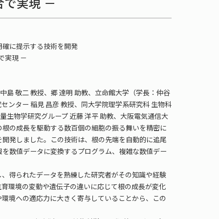
で実現 －
明確に提示する技術を開発
で実現 －
島 敬二 教授、郷 達明 助教、立命館大学（学長：仲谷
センター 稲見 昌彦 教授、同大学院理学系研究科 生物科
量生物学研究グループ 近藤 洋平 助教、大阪電気通信大
物の根の成長を駆動する数百個の細胞の振る舞いを精密に
を開発しました。この技術は、根の先端を自動的に追尾
情報を数値データに変換するプログラム、複雑な数値デー
、得られたデータを熟練した研究者がその知識や経験
生育環境の変動や遺伝子の違いに応じて根の成長が変化
や環境への適応力に大きく寄与していることから、この