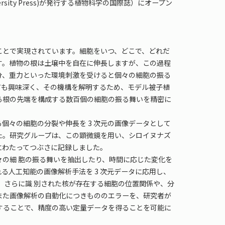
ersity Press)が発行する植物科学の国際誌）にオープン
とで実現されています。細胞をいつ、どこで、どれだ
す。植物の根は土壌中を自在に伸長しますが、この過程
分、重力といった環境刺激を受けると個々の細胞の振る
ても興味深く、その機構を解明するため、モデル被子植
る根の先端を構成する数百個の細胞の振る舞いを精密に
々の細胞の分裂や伸長を 3 次元の画像データとして
た。研究グループは、この顕微鏡を用い、シロイヌナズ
にわたってつぶさに記録しました。
々の細 胞の振る舞いを抽出したり、時間に応じた変化を
る人工知能の画像解析手法を 3 次元データに応用し、
。さらに識 別された核が存在する細胞の位置関係や、分
。また画像解析の自動化につきもののエラーを、研究者が
することで、精度の高い定量データを得ることを可能に