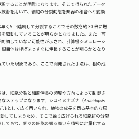
釈することが困難になります。そこで得られたデータ
る技術を用いて、細胞の分裂動態を楽器の和音へと変換
5 回連続して分裂することでその数を約 30 倍に増
長を駆動していることが明らかとなりました。また「可
が同調していない可能性が示され、計算機シミュレーシ
、根自体はほぼまっすぐに伸長することが明らかとなり
ていた現象であり、ここで開発された手法は、根の成
。
は、細胞分裂と細胞伸長の頻度や方向によって制御さ
要なステップになります。シロイヌナズナ（
Arabidopsis
デルとして広く用いられ、植物の成長を司る基本的な原
移動してしまうため、そこで繰り広げられる細胞群の分裂
集しており、個々の細胞の振る舞いを精密に定量化する