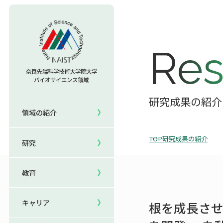
教育TOP
Res
研究室への配属
奈良先端科学技術大学院大学
バイオサイエンス領域
セミナー情報
研究TOP
入試情報TOP
研究成果の紹介
領域の紹介
5年一貫コースの
領域の紹介TOP
研究室一覧
キャリアTOP
受験
国際化教育プログラム
TOP
研究成果の紹介
研究
領域長あいさつ
教員一覧
就職実績
研究＆授業
国際バイオゼミナール
領域の概要・特色
共用機器・設備紹介
卒業生の声
イベント
サマーキャンプ
教育
領域賞の紹介
研究成果
就職支援
生活
海外ラボインターンシップ
キャリア
根を成長させ
NAIST Edge BIO
保護者の方へ
国際学生ワークショップ