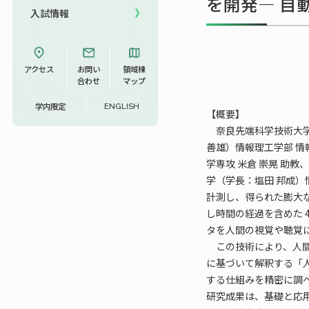
を開発― 自
入試情報
UCDリトリート
UCDオンラインゼミナール
アクセス
お問い
領域棟
合わせ
マップ
学内限定
ENGLISH
【概要】
奈良先端科学技術大学院
善雄）情報理工学部 情
学専攻 米倉 崇晃 助
学（学長：塩田 邦成）
計測し、得られた膨大
し時間の経過を含めた
タを人間の視覚や聴覚
この技術により、人間
に基づいて解釈する「
する仕組みを精密に調
研究成果は、基礎と応