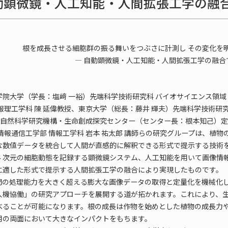
動顕微鏡・人工知能・人間拡張工学の融合
根を成長させる細胞群の振る舞いをつぶさに計測し その変化を
― 自動顕微鏡・人工知能・人間拡張工学の融合
大学（学長：塩﨑 一裕）先端科学技術研究科 バイオサイエンス領域 中
報理工学科 陳 延偉教授、東京大学（総長：藤井 輝夫）先端科学技術研究
教、自然科学研究機構・生命創成探究センター（センター長：根本知己）定
情報通信工学部 情報工学科 岩本 祐太郎 講師らの研究グループは、植
な数値データを統合して人間が直感的に解釈できる形式で提示する技術
 4 次元の細胞動態を記録する顕微鏡システム、人工知能を用いて画像
に適した形式で提示する人間拡張工学の融合により実現したものです。
の処理能力を大きく超える膨大な画像データの取得と定量化を機械化し
人機協働」の研究アプローチを展開する道が拓かれます。これにより、
べることが可能になります。根の成長は作物を始めとした植物の成長力
用の両面において大きなインパクトをもちます。