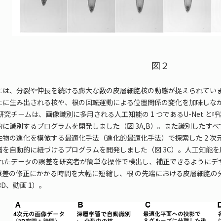
図２
は、分裂や伸長を続ける膨大な数の皮層細胞核の動態が捉えられています
たに生み出される核や、根の回転運動による位置関係の変化を加味しな
研究チームは、画像識別に多用される人工知能の 1 つであるU-Net と
に識別するプログラムを開発しました（図 3A,B）。また識別したすべ
物の進化を模倣する最適化手法（進化的最適化手法）で探索した 2 次
譜を自動的に紐づけるプログラムを開発しました（図 3C）。人工知能
されたデータの誤差を研究者が簡単な操作で検出し、補正できるようにデ
誤差の修正にかかる時間を大幅に短縮し、根 の先端における皮層細胞の
D、動画 1）。