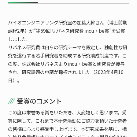
共用機器・設備紹介
セミナー情報
就職実績
入試情報TOP
研究成果
5年一貫コースの
バイオエンジニアリング研究室の加藤大幹さん（博士前期
卒業生の声
国際化教育プログラム
受験
NAIST Edge BIO
課程2年）が“第59回 リバネス研究費 incu・be賞”を受賞
アクセス
お問い
領域棟
就職支援
合わせ
マップ
しました。
国際バイオゼミナール
研究＆授業
リバネス研究費は自らの研究テーマを設定し、独創性な研
学内限定
ENGLISH
サマーキャンプ
イベント
究を遂行する若手研究者を助成する研究助成制度です。こ
の度、株式会社リバネスよりincu・be賞と研究費が授与
海外ラボインターンシップ
受験生の方へ
在学生の方へ
生活
され、研究課題の申請が採択されました（2023年4月10
教職員の方へ
地域・一般の方へ
国際学生ワークショップ
保護者の方へ
日）。
企業・研究者の方へ
UCDリトリート
受賞のコメント
UCDオンラインゼミナール
この度は栄誉ある賞をいただき、大変嬉しく思います。受
賞に際して、これまで本研究活動にご協力を頂いた研究者
の皆様に心より感謝申し上げます。本研究成果を基に、構