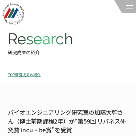
Research
奈良先端科学技術大学院大学
バイオサイエンス領域
研究成果の紹介
領域の紹介
TOP
研究成果の紹介
領域の紹介TOP
研究
領域長あいさつ
研究TOP
教育
領域の概要・特色
バイオエンジニアリング研究室の加藤大幹さ
研究室一覧
教育TOP
キャリア
ん（博士前期課程2年）が“第59回 リバネス研
領域賞の紹介
教員一覧
究費 incu・be賞”を受賞
研究室への配属
キャリアTOP
入試情報