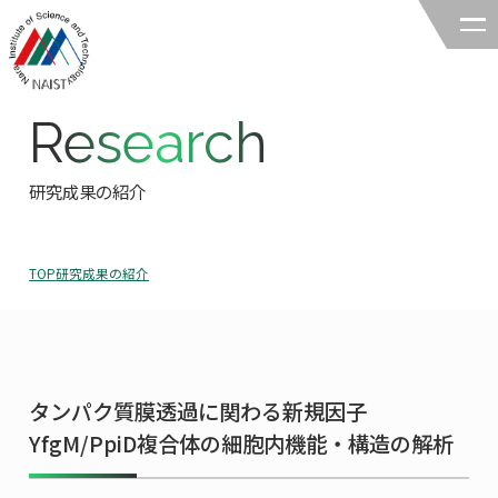
Research
奈良先端科学技術大学院大学
バイオサイエンス領域
研究成果の紹介
領域の紹介
TOP
研究成果の紹介
領域の紹介TOP
研究
領域長あいさつ
研究TOP
教育
領域の概要・特色
タンパク質膜透過に関わる新規因子
研究室一覧
教育TOP
キャリア
YfgM/PpiD複合体の細胞内機能・構造の解析
領域賞の紹介
教員一覧
研究室への配属
キャリアTOP
入試情報