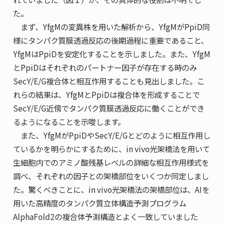
た。
まず、YfgMの変異株を用いた解析から、YfgMがPpiD同
様にタンパク質膜透過反応の後期過程に重要であること、
YfgMはPpiDを安定化することを示しました。また、YfgM
とPpiDはそれぞれのパートナー因子が存在する時のみ
SecY/E/G複合体と相互作用することも見出しました。こ
れらの結果は、YfgMとPpiDは複合体を形成することで
SecY/E/G近傍でタンパク質膜透過反応に働くことができ
るようになることを示唆します。
また、YfgMがPpiDやSecY/E/Gとどのように相互作用し
ているかを明らかにするために、in vivo光架橋法を用いて
生細胞内でのアミノ酸残基レベルの詳細な相互作用様式を
調べ、それぞれの因子との架橋部位をいくつか同定しまし
た。驚くべきことに、in vivo光架橋法の架橋部位は、AIを
用いた高精度のタンパク質立体構造予測プログラム
AlphaFold2の複合体予測構造とよく一致していました