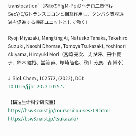
translocation"（内膜のYfgM-PpiDヘテロ二量体は
SecY/E/Gトランスロコンと相互作用し、タンパク質膜透
過を促進する機能ユニットとして働く）
Ryoji Miyazaki, Mengting Ai, Natusko Tanaka, Takehiro
Suzuki, Naoshi Dhomae, Tomoya Tsukazaki, Yoshinori
Akiyama, Hiroyuki Mori（宮崎 亮次、艾 梦婷、田中 夏
子、鈴木 健裕、堂前 直、塚崎 智也、秋山 芳展、森 博幸）
J. Biol. Chem., 102572, (2022), DOI:
10.1016/j.jbc.2022.102572
【構造生命科学研究室】
https://bsw3.naist.jp/courses/courses309.html
https://bsw3.naist.jp/tsukazaki/