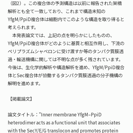
（図2）。この複合体の予測構造は以前に報告された架橋
解析とも全て一致しており、これまで構造未知の
YfgM/PpiD複合体は細胞内でこのような構造を取り得ると
考えられます。
本発表論文では、上記の点を明らかにしたものの、
YfgM/PpiD複合体がどのように基質と相互作用し、下流の
ペリプラズムシャペロンに受け渡すか等のタンパク質膜透
過・輸送機構に関しては不明な点が多く残されています。
今後は、生化学的解析や構造解析を進め、YfgM/PpiD複合
体とSec複合体が協働するタンパク質膜透過の分子機構の
解明を進めます。
【掲載論文】
論文タイトル："Inner membrane YfgM–PpiD
heterodimer acts as a functional unit that associates
with the SecY/E/G translocon and promotes protein