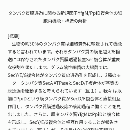
共用機器・設備紹介
セミナー情報
就職実績
タンパク質膜透過に関わる新規因子YfgM/PpiD複合体の細
入試情報TOP
研究成果
5年一貫コースの
胞内機能・構造の解析
卒業生の声
国際化教育プログラム
受験
NAIST Edge BIO
アクセス
お問い
領域棟
就職支援
[概要]
合わせ
マップ
国際バイオゼミナール
研究＆授業
生物の約30%のタンパク質は細胞質外に輸送されて機能
学内限定
ENGLISH
サマーキャンプ
イベント
すると言われています。それらタンパク質の膜を越えた輸
送には保存されたタンパク質膜透過装置Sec複合体が重要
海外ラボインターンシップ
受験生の方へ
在学生の方へ
生活
な役割を果たします。グラム陰性細菌の大腸菌では、
教職員の方へ
地域・一般の方へ
国際学生ワークショップ
SecY/E/G複合体がタンパク質の透過孔を形成し、2種のモ
保護者の方へ
企業・研究者の方へ
ータータンパク質SecA ATPaseとSecD/F複合体が基質の
UCDリトリート
膜透過を駆動すると考えられています（図１）。我々 は以
前にPpiDという膜タンパク質がSecD/F複合体と直接相互
UCDオンラインゼミナール
作用し、タンパク質膜透過反応の後期過程に働くことを見
出しました。さらに、膜タンパク質YfgMはPpiDと複合体
を形成し、SecY/E/G複合体と相互作用することが報告さ
れていました（図１）が、その具体的な役割は不明でし