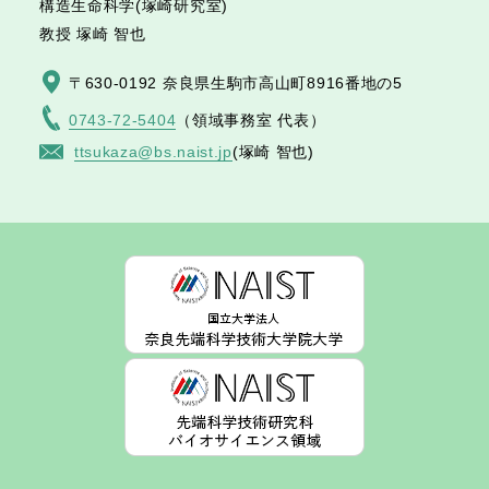
構造生命科学(塚崎研究室)
教授 塚崎 智也
〒630-0192 奈良県生駒市高山町
8916番地の5
0743-72-5404
（領域事務室 代表）
ttsukaza@bs.naist.jp
(塚崎 智也)