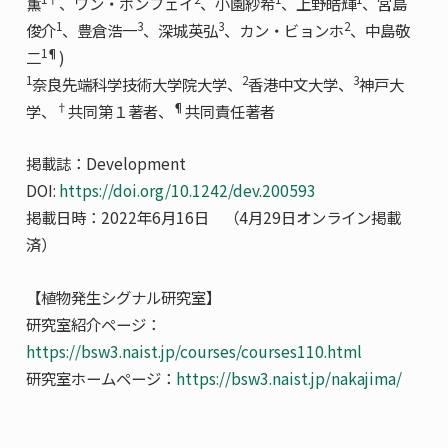
薫
、ワン・ポンフェイ
、小園紗希
、上野皓輝
、宮島
1
3
3
2
俊介
、豊倉浩一
、深城英弘
、カン・ビョンホ
、中島敬
1¶
二
)
1
2
3
奈良先端科学技術大学院大学、
香港中文大学、
神戸大
†
¶
学、
共同第１著者、
共同責任著者
掲載誌：Development
DOI:
https://doi.org/10.1242/dev.200593
掲載日時：2022年6月16日 （4月29日オンライン掲載
済）
【植物発生シグナル研究室】
研究室紹介ページ：
https://bsw3.naist.jp/courses/courses110.html
研究室ホームページ：
https://bsw3.naist.jp/nakajima/