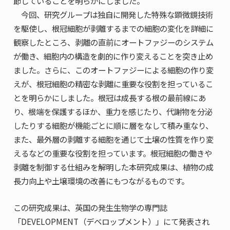
節していることを明らかにしました。
今回、研究グループは独自に開発した特殊な顕微鏡技術
を駆使し、根冠細胞が剥離するまでの細胞の変化を詳細に
観察したところ、剥離の直前にオートファジーのシステム
が働き、細胞内の構造を劇的に作り変えることを突き止め
ました。さらに、このオートファジーによる細胞の作り変
えが、根冠細胞の精密な剥離に重要な役割を担っているこ
とを明らかにしました。根冠は成長する根の最前線にあ
り、根端を保護するほか、重力を感じたり、代謝物を分泌
したりする細胞が機能ごとに順に層をなして積み重なり、
また、最外層の剥離する細胞を通じて土壌の性質を作り変
えるなどの重要な役割を担っています。根冠細胞の働きや
剥離を制御する仕組みを解明した本研究成果は、植物の成
長力向上や土壌環境の改善にもつながるものです。
この研究成果は、英国の発生生物学の専門誌
「DEVELOPMENT（デベロップメント）」にて発表され