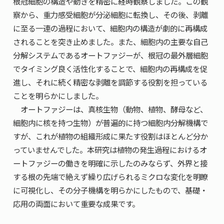
根冠細胞の構造や動きを精密に経時観察しました。この観
察から、重力感受細胞が分泌細胞に転換し、その後、剥離
に至る一連の過程において、細胞内の構造が劇的に再構成
されることを突き止めました。また、細胞内の主要な自己
分解システムであるオートファジーが、根冠の最外層細胞
でタイミング良く活性化することで、細胞内の再構成を促
進し、それに続く精密な剥離を調節する役割を担っている
ことを明らかにしました。
オートファジーは、真核生物（動物、植物、酵母など、
細胞内に核を持つ生物）が普遍的に持つ細胞内分解機構で
すが、これが植物の組織形成に果たす役割はほとんど分か
っていませんでした。本研究は植物の発生過程におけるオ
ートファジーの働きを明確に示したのみならず、外界と接
する根の先端で絶えず繰り広げられるミクロな変化を明瞭
に可視化し、その分子機構を明らかにしたもので、基礎・
応用の両面において重要な成果です。