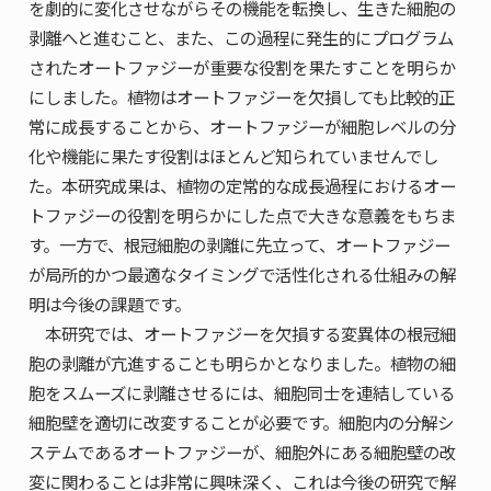
を劇的に変化させながらその機能を転換し、生きた細胞の
剥離へと進むこと、また、この過程に発生的にプログラム
されたオートファジーが重要な役割を果たすことを明らか
にしました。植物はオートファジーを欠損しても比較的正
常に成長することから、オートファジーが細胞レベルの分
化や機能に果たす役割はほとんど知られていませんでし
た。本研究成果は、植物の定常的な成長過程におけるオー
トファジーの役割を明らかにした点で大きな意義をもちま
す。一方で、根冠細胞の剥離に先立って、オートファジー
が局所的かつ最適なタイミングで活性化される仕組みの解
明は今後の課題です。
本研究では、オートファジーを欠損する変異体の根冠細
胞の剥離が亢進することも明らかとなりました。植物の細
胞をスムーズに剥離させるには、細胞同士を連結している
細胞壁を適切に改変することが必要です。細胞内の分解シ
ステムであるオートファジーが、細胞外にある細胞壁の改
変に関わることは非常に興味深く、これは今後の研究で解