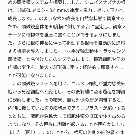
めの顕微鏡システムを構築しました。シロイヌナズナの根
は、1時間に約0.2〜 0.4 mmの速度で重力に従って下方へ
成長します。このような根の成長を自然な状態で観察する
ため、顕微鏡全体を90度横に倒して架台に固定し、観察ス
テージに植物体を垂直に置くことができるようにしまし
た。さらに根の伸長に伴って移動する根端を自動的に追尾
する機能を導入しました。「水平光軸型動体トラッキング
顕微鏡」と名付けたこのシステムにより、根冠細胞やその
内部の変化を、最大で5日間に渡って経時的に観察するこ
とが可能になりました。
この顕微鏡システムを用い、コルメラ細胞が重力感受細
胞から分泌細胞へと変化し、その後剥離に至る過程を詳細
に観察しました。その結果、最も外側の層が剥離すると、
内側に接していた次の細胞層でアミロプラストが縮小する
とともに、液胞が急拡大して細胞体積のほぼ全体を占める
ようになり、その直後に剥離が起きることが明らかになり
ました（図1）。このことから、根冠の外側の細胞層では