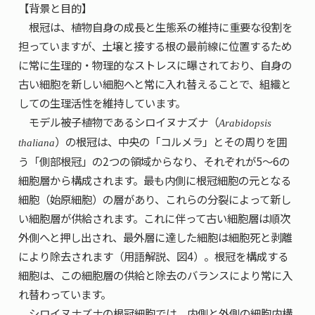
【背景と目的】
根冠は、植物自身の成長と生態系の維持に重要な役割を
担っていますが、土壌と接する根の最前線に位置するため
に常に生理的・物理的なストレスに曝されており、自身の
古い細胞を新しい細胞へと常に入れ替えることで、組織と
しての生理活性を維持しています。
モデル被子植物であるシロイヌナズナ（
Arabidopsis
）の根冠は、中央の「コルメラ」とその周りを囲
thaliana
う「側部根冠」の2つの領域からなり、それぞれが5〜6の
細胞層から構成されます。最も内側に根冠細胞の元となる
細胞（始原細胞）の層があり、これらの分裂によって新し
い細胞層が供給されます。これに伴って古い細胞層は順次
外側へと押し出され、最外層に達した細胞は細胞死と剥離
により除去されます（用語解説、図4）。根冠を構成する
細胞は、この細胞層の供給と除去のバランスにより常に入
れ替わっています。
シロイヌナズナの根冠細胞では、内側と外側の細胞内構