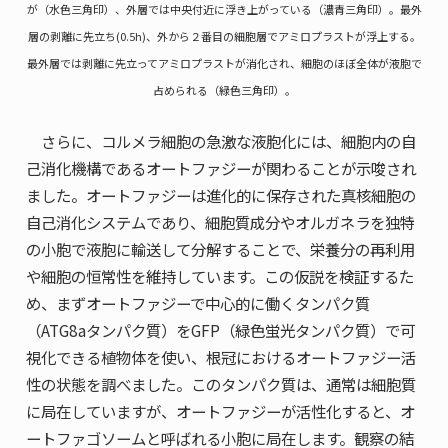
が（水色三角印）、外層では中央付近に浮き上がっている（濃青三角印）。最外
層の剥離に先立ち(0.5h)、外から２番目の細胞層でアミロプラストが浮上する。
最外層では剥離に先立ってアミロプラストが消化され、細胞のほぼ全体が液胞で
占められる（緑色三角印）。
さらに、コルメラ細胞の急激な液胞化には、細胞内の自
己消化機構であるオートファジーが関わることが示唆され
ました。オートファジーは進化的に保存された真核細胞の
自己消化システムであり、細胞質成分やオルガネラを独特
の小胞で液胞に輸送して分解することで、栄養分の再利用
や細胞の恒常性を維持しています。この仮説を検証するた
め、まずオートファジーで中心的に働くタンパク質
（ATG8aタンパク質）をGFP（緑色蛍光タンパク質）で可
視化できる植物体を使い、根冠におけるオートファジー活
性の状態を調べました。このタンパク質は、通常は細胞質
に局在していますが、オートファジーが活性化すると、オ
ートファゴソームと呼ばれる小胞に局在します。観察の結