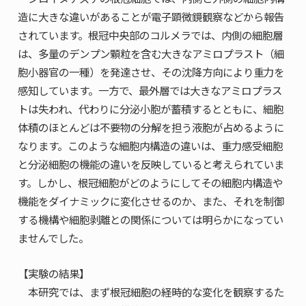
造に大きな違いがあることが電子顕微鏡観察などから報告
されています。根冠中央部のコルメラでは、内側の細胞層
は、多量のデンプン顆粒を含む大きなアミロプラスト（細
胞小器官の一種）を発達させ、その沈降方向により重力を
感知しています。一方で、最外層では大きなアミロプラス
トは失われ、代わりに分泌小胞が蓄積するとともに、細胞
体積のほとんどは不要物の分解を担う液胞が占めるように
なります。このような細胞内構造の違いは、重力感受細胞
と分泌細胞の機能の違いを反映していると考えられていま
す。しかし、根冠細胞がどのようにしてその細胞内構造や
機能をダイナミックに変化させるのか、また、それを制御
する機構や細胞剥離との関係については明らかになってい
ませんでした。
【実験の結果】
本研究では、まず根冠細胞の経時的な変化を観察するた