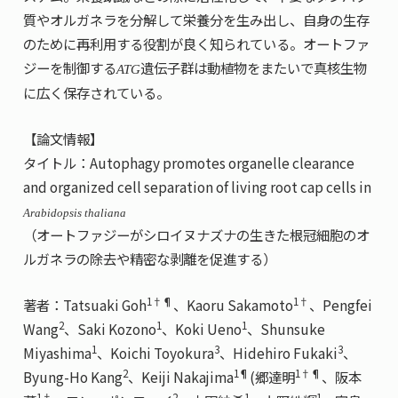
質やオルガネラを分解して栄養分を生み出し、自身の生存
のために再利用する役割が良く知られている。オートファ
ジーを制御する
遺伝子群は動植物をまたいで真核生物
ATG
に広く保存されている。
【論文情報】
タイトル：Autophagy promotes organelle clearance
and organized cell separation of living root cap cells in
Arabidopsis thaliana
（オートファジーがシロイヌナズナの生きた根冠細胞のオ
ルガネラの除去や精密な剥離を促進する）
1†¶
1†
著者：Tatsuaki Goh
、Kaoru Sakamoto
、Pengfei
2
1
1
Wang
、Saki Kozono
、Koki Ueno
、Shunsuke
1
3
3
Miyashima
、Koichi Toyokura
、Hidehiro Fukaki
、
2
1¶
1†¶
Byung-Ho Kang
、Keiji Nakajima
(郷達明
、阪本
1†
2
1
1