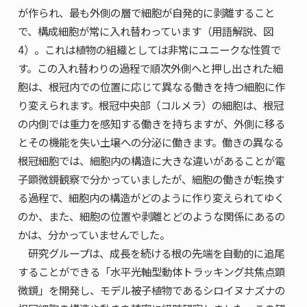
が作られ、最も外側の層で細胞が自発的に剥離すること
で、構成細胞が常に入れ替わっています（用語解説、図
4）。これは植物の組織としては非常にユニークな性質で
す。この入れ替わりの過程で順次外側へと押し出された細
胞は、根冠内での位置に応じて異なる働きを持つ細胞に作
り変えられます。根冠中央部（コルメラ）の細胞は、根冠
の内側では重力を感知する働きを持ちますが、外側に移る
とその機能を失い土壌への分泌に働きます。働きの異なる
根冠細胞では、細胞内の構造に大きな違いがあることが電
子顕微鏡観察で分かっていましたが、細胞の働きが転換す
る過程で、細胞内の構造がどのように作り変えられてゆく
のか、また、細胞の位置や剥離とどのような関係にあるの
かは、分かっていませんでした。
研究グループは、成長を続ける根の先端を自動的に追尾
することができる「水平光軸型動体トラッキング共焦点顕
微鏡」を開発し、モデル被子植物であるシロイヌナズナの