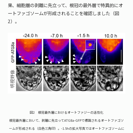
果、細胞層の剥離に先立って、根冠の最外層で特異的にオ
ートファゴソームが形成されることを確認しました（図
2）。
図2 根冠最外層におけるオートファジーの活性化
根冠最外層において、剥離に先立ってATG8a-GFPで標識されるオートファゴソ
ームが形成される（白色三角印）。-1.5hの拡大写真ではオートファゴソームに