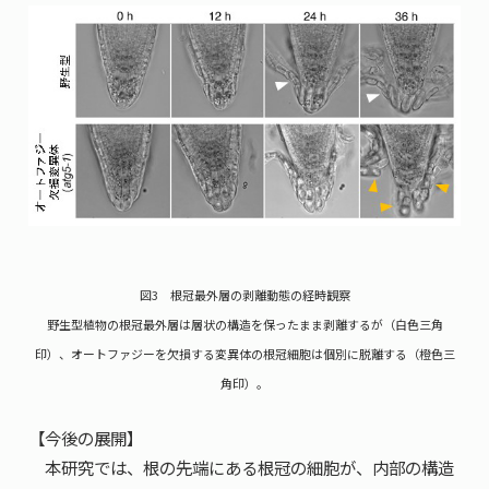
図3 根冠最外層の剥離動態の経時観察
野生型植物の根冠最外層は層状の構造を保ったまま剥離するが（白色三角
印）、オートファジーを欠損する変異体の根冠細胞は個別に脱離する（橙色三
角印）。
【今後の展開】
本研究では、根の先端にある根冠の細胞が、内部の構造