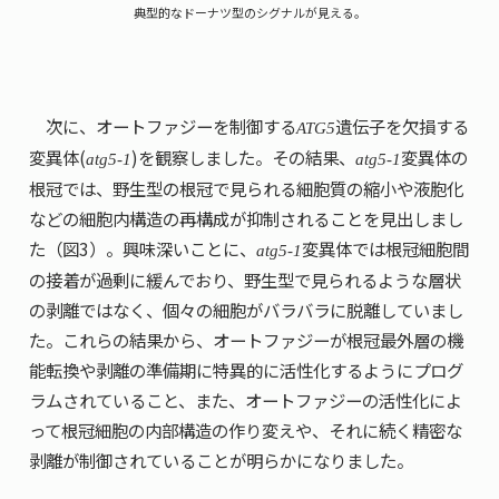
典型的なドーナツ型のシグナルが見える。
次に、オートファジーを制御する
遺伝子を欠損する
ATG5
変異体(
)を観察しました。その結果、
変異体の
atg5-1
atg5-1
根冠では、野生型の根冠で見られる細胞質の縮小や液胞化
などの細胞内構造の再構成が抑制されることを見出しまし
た（図3）。興味深いことに、
変異体では根冠細胞間
atg5-1
の接着が過剰に緩んでおり、野生型で見られるような層状
の剥離ではなく、個々の細胞がバラバラに脱離していまし
た。これらの結果から、オートファジーが根冠最外層の機
能転換や剥離の準備期に特異的に活性化するようにプログ
ラムされていること、また、オートファジーの活性化によ
って根冠細胞の内部構造の作り変えや、それに続く精密な
剥離が制御されていることが明らかになりました。