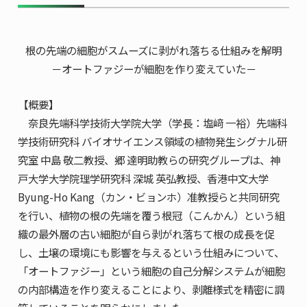
共用機器・設備紹介
セミナー情報
就職実績
入試情報TOP
研究成果
5年一貫コースの
根の先端の細胞がスムーズに剥がれ落ちる仕組みを解明
卒業生の声
国際化教育プログラム
受験
NAIST Edge BIO
－オートファジーが細胞を作り変えていた－
アクセス
お問い
領域棟
就職支援
合わせ
マップ
国際バイオゼミナール
研究＆授業
【概要】
学内限定
ENGLISH
サマーキャンプ
イベント
奈良先端科学技術大学院大学（学長：塩﨑 一裕）先端科
学技術研究科 バイオサイエンス領域の植物発生シグナル研
海外ラボインターンシップ
受験生の方へ
在学生の方へ
生活
究室 中島 敬二教授、郷 達明助教らの研究グループは、神
教職員の方へ
地域・一般の方へ
国際学生ワークショップ
保護者の方へ
戸大学大学院理学研究科 深城 英弘教授、香港中文大学
企業・研究者の方へ
Byung-Ho Kang（カン・ビョンホ）准教授らと共同研究
UCDリトリート
を行い、植物の根の先端を覆う根冠（こんかん）という組
織の最外層の古い細胞が自ら剥がれ落ちて根の成長を促
UCDオンラインゼミナール
し、土壌の環境にも影響を与えるという仕組みについて、
「オートファジー」という細胞の自己分解システムが細胞
の内部構造を作り変えることにより、剥離様式を精密に調