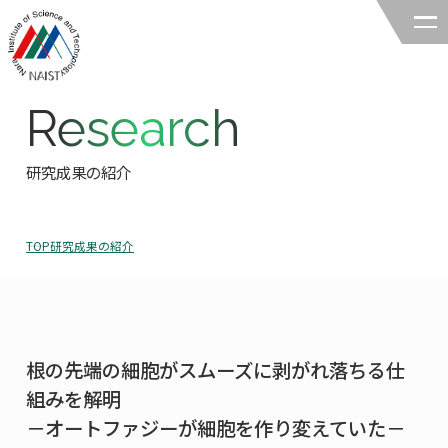
Research
奈良先端科学技術大学院大学
バイオサイエンス領域
研究成果の紹介
領域の紹介
TOP
研究成果の紹介
領域の紹介TOP
研究
領域長あいさつ
研究TOP
教育
領域の概要・特色
根の先端の細胞がスムーズに剥がれ落ちる仕
研究室一覧
教育TOP
キャリア
組みを解明
領域賞の紹介
教員一覧
－オートファジーが細胞を作り変えていた－
研究室への配属
キャリアTOP
入試情報